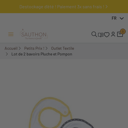
Destockage d'été ! Paiement 3x sans frais !
-50%
FR
0
Ouvrir/Fermer menu
Accueil
Petits Prix !
Outlet Textile
Lot de 2 bavoirs Pluche et Pompon