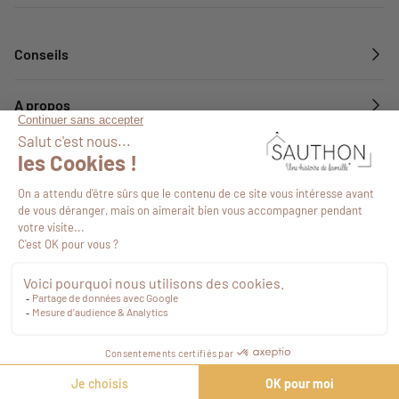
Conseils
A propos
Services
Suivez-nous
7,50 €
TTC
Commander
©2026
-
Plan de site
-
Agence web Novius