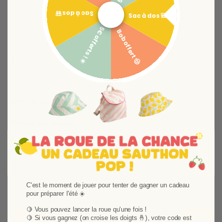
Sac à dos 🎒
Sac à dos 🎒
Garantie 2 ans et jusqu'à 4 ans pour nos lits bébé
5€ offerts ! ☀️
Expédition en 48h00 et livraison selon stock disponible
Bob offert 🤠
Satisfait ou remboursé 14 jours pour changer d'avis
Paiement sécurisé et paiement 3x sans frais disponible
Description
Détails du produit
Vous aimerez aussi
C'est le moment de jouer pour tenter de gagner un cadeau
pour préparer l'été ☀️
🍋 Vous pouvez lancer la roue qu'une fois !
Ajouter aux favoris
Supprimer des favori
-50%
-50%
🍋
Si vous gagnez (on croise les doigts 🤞), votre code est