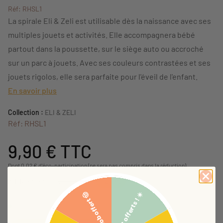
Réf: RHSL1
La spirale Eli & Zeli est utilisable dès la naissance avec ses
multiples jouets et activités. Elle accompagnera bébé
partout dans la poussette, sur le siège auto ou accroché
sur un parc à jouets. Avec ses couleurs contrastées et ses
jouets rigolos, elle sera parfaite pour l'éveil de l'enfant.
En savoir plus
Collection :
ELI & ZELI
Réf: RHSL1
9,90 €
TTC
Dont 0,02 € d'éco-participation (ne sera pas compris dans la réduction)
20,99 €
Initialement:
-52,83%
5€ offerts ! ☀️
Bob offert 🤠
Disponible - Expédié sous 72h