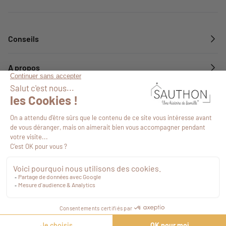
Conseils
A propos
Services
Suivez-nous
9,90 €
TTC
Commander
©2026
-
Plan de site
-
Agence web Novius