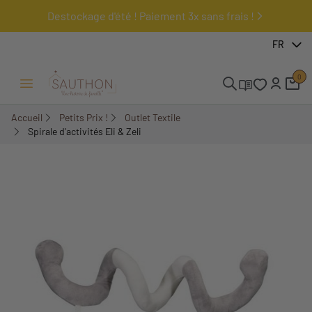
Destockage d'été ! Paiement 3x sans frais !
-52,83%
FR
0
Ouvrir/Fermer menu
Accueil
Petits Prix !
Outlet Textile
Spirale d'activités Eli & Zeli