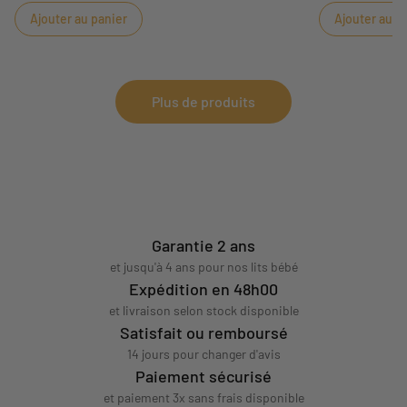
ses couleurs contrastées et ses jouets rigolos, elle
permettre à béb
Ajouter au panier
Ajouter au p
sera parfaite pour l'éveil de l'enfant.
s'amusant !
Plus de produits
Garantie 2 ans
et jusqu'à 4 ans pour nos lits bébé
Expédition en 48h00
et livraison selon stock disponible
Satisfait ou remboursé
14 jours pour changer d'avis
Paiement sécurisé
et paiement 3x sans frais disponible