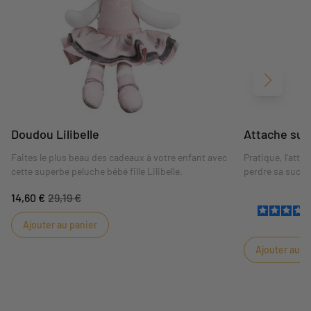
Suivant
Doudou Lilibelle
Attache suce
Faites le plus beau des cadeaux à votre enfant avec
Pratique, l'atta
cette superbe peluche bébé fille Lilibelle.
perdre sa sucet
doigts, grâce à
14,60 €
29,19 €
aux bébés.
Ajouter au panier
Ajouter au p