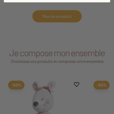
Plus de produits
Je compose mon ensemble
Choisissez vos produits et composez votre ensemble
Ajouter aux favoris
Supprimer des favori
-50%
-50%