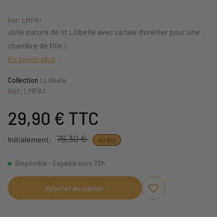
Réf: LMPA1
Jolie parure de lit Lilibelle avec sa taie d'oreiller pour une
chambre de fille !
En savoir plus
Collection :
Lilibelle
Réf: LMPA1
29,90 €
TTC
76,30 €
Initialement:
-60,81%
Disponible - Expédié sous 72h
Ajouter au panier
Ajouter aux favori
Supprimer des fav