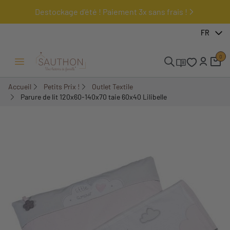
Destockage d'été ! Paiement 3x sans frais !
-60,81%
FR
0
Ouvrir/Fermer menu
Accueil
Petits Prix !
Outlet Textile
Parure de lit 120x60-140x70 taie 60x40 Lilibelle