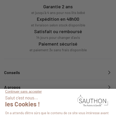
Garantie 2 ans
et jusqu'à 4 ans pour nos lits bébé
Expédition en 48h00
et livraison selon stock disponible
Satisfait ou remboursé
14 jours pour changer d'avis
Paiement sécurisé
et paiement 3x sans frais disponible
Conseils
A propos
Services