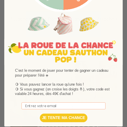
Attache sucette Pomme Botanica
Attache sucet
ATTACHE SUCETTE POMME BOTANICA
ATTACHE SUCETT
L'attache sucette Pomme Botanica en forme
L'attache sucett
9,44 €
13,49 €
9,44 €
13,49 €
de petit fruit séduira bébé avec ses couleurs
bébé avec ses co
douces et sa jolie broderie dorée. Pratique, il
Pratique, il évite
Ajouter au panier
Ajouter au pan
évitera à bébé de perdre sa sucette et
et préviendra les
préviendra les pincements de doigts, grâce à
à son attache 
son attache spécialement adaptée aux bébés.
bébés.
C'est le moment de jouer pour tenter de gagner un cadeau
pour préparer l'été ☀️
🍋 Vous pouvez lancer la roue qu'une fois !
🍋
Si vous gagnez (on croise les doigts 🤞), votre code est
valable 24 heures, dès 49€ d'achat !
Email
JE TENTE MA CHANCE