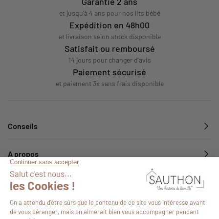
Garantie 2 ans
et jusqu'à 4 ans pour nos lits bébé
Expédition en 48h00
et livraison selon stock disponible
Satisfait ou remboursé
14 jours pour changer d'avis
Paiement sécurisé
et paiement 3x sans frais disponible
Conseils
A propos
Services
Suivez-nous