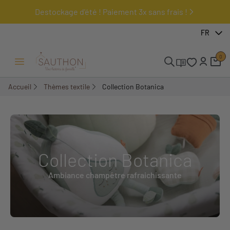
Destockage d'été ! Paiement 3x sans frais !
FR
0
Ouvrir/Fermer menu
Accueil
Thèmes textile
Collection Botanica
Collection Botanica
Ambiance champêtre rafraichissante