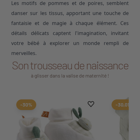
Les motifs de pommes et de poires, semblent
danser sur les tissus, apportant une touche de
fantaisie et de magie à chaque élément. Ces
détails délicats captent l'imagination, invitant
votre bébé à explorer un monde rempli de
merveilles.
Son trousseau de naissance
à glisser dans la valise de maternité !
Ajouter aux favoris
Supprimer des favoris
-30%
-30,01%