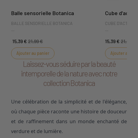
Balle sensorielle Botanica
Cube d'activi
BALLE SENSORIELLE BOTANICA
CUBE D'ACTIVIT
Pour développer les sens des petites mains de
Cube d'activités 
15,39 €
21,99 €
15,39 €
21,99 €
nos bébés la balle sensorielle, pleine de
Idéal pour un cad
textures délicates et de couleurs différentes
bébé aux sons, au
Ajouter au panier
Ajouter au pan
est le jouet idéal ! Les tout petits adorent y
glisser leurs doigts.
DIMENSIONS : 10 x
Laissez-vous séduire par la beauté
intemporelle de la nature avec notre
collection Botanica
Une célébration de la simplicité et de l'élégance,
où chaque pièce raconte une histoire de douceur
et de raffinement dans un monde enchanté de
verdure et de lumière.