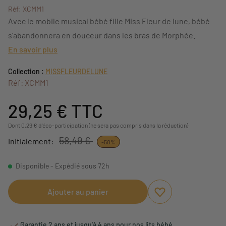
Réf: XCMM1
Avec le mobile musical bébé fille Miss Fleur de lune, bébé
s'abandonnera en douceur dans les bras de Morphée.
En savoir plus
Collection :
MISSFLEURDELUNE
Réf: XCMM1
29,25 €
TTC
Dont 0,29 € d'éco-participation (ne sera pas compris dans la réduction)
58,49 €
Initialement:
-50%
Disponible - Expédié sous 72h
Ajouter au panier
Ajouter aux favori
Supprimer des fav
Garantie 2 ans et jusqu'à 4 ans pour nos lits bébé