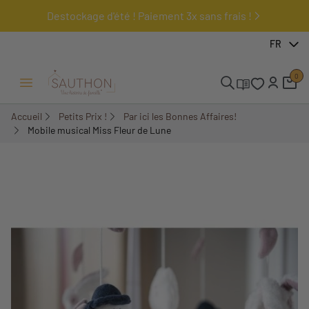
Destockage d'été ! Paiement 3x sans frais !
-50%
FR
0
Ouvrir/Fermer menu
Accueil
Petits Prix !
Par ici les Bonnes Affaires!
Mobile musical Miss Fleur de Lune