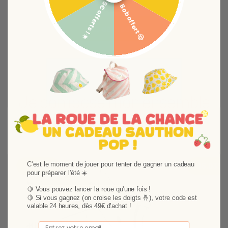
5€ offerts ! ☀️
Bob offert 🤠
Plus de produits
Je compose mon ensemble
Choisissez vos produits et composez votre ensemble
Ajouter aux favoris
Supprimer des favori
-52,55%
-65,03%
C'est le moment de jouer pour tenter de gagner un cadeau
pour préparer l'été ☀️
🍋 Vous pouvez lancer la roue qu'une fois !
🍋
Si vous gagnez (on croise les doigts 🤞), votre code est
valable 24 heures, dès 49€ d'achat !
Email