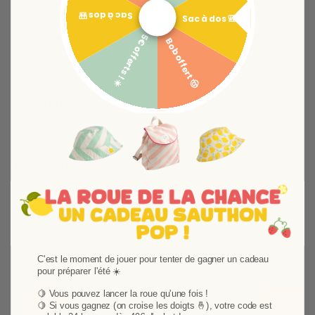
Expédition en 48h00 et livraison selon stock disponible
Sac à dos 🎒
Sac à dos 🎒
Satisfait ou remboursé 14 jours pour changer d'avis
5€ offerts ! ☀️
Paiement sécurisé et paiement 3x sans frais disponible
Bob offert 🤠
Description
Détails du produit
Avis Vérifiés
Vous aimerez aussi
C'est le moment de jouer pour tenter de gagner un cadeau
pour préparer l'été ☀️
Ajouter aux favoris
Supprimer des favori
🍋 Vous pouvez lancer la roue qu'une fois !
-50%
-63,72%
🍋
Si vous gagnez (on croise les doigts 🤞), votre code est