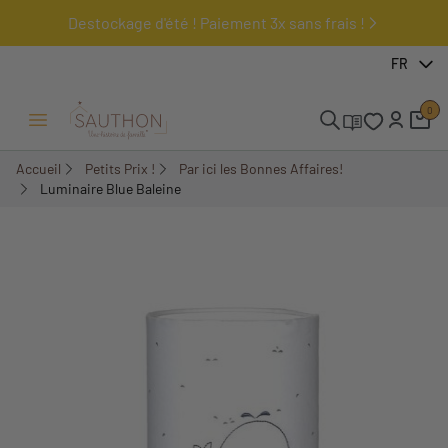
Destockage d'été ! Paiement 3x sans frais !
-57,6%
FR
0
Ouvrir/Fermer menu
Accueil
Petits Prix !
Par ici les Bonnes Affaires!
Luminaire Blue Baleine