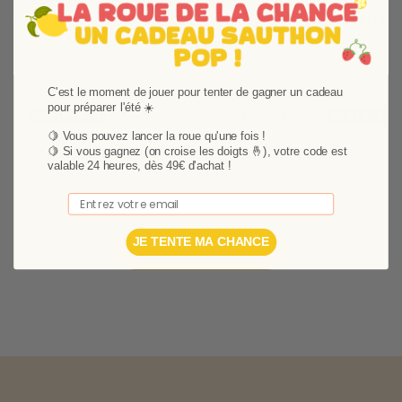
Balle sensorielle Sunlight
Couverture 
BALLE SENSORIELLE SUNLIGHT :
COUVERTURE S
Pour développer les sens des petites mains de nos
Pour la balade 
C'est le moment de jouer pour tenter de gagner un cadeau
bébés la balle sensorielle, pleine de textures
développé une 
pour préparer l'été ☀️
18,03 €
21,99 €
5
/
5
-
1
avis
délicates et de couleurs différentes est le jouet idéal
Sa douceur et s
! Les tout petits adorent y glisser leurs doigts.
grands. Douce, 
🍋 Vous pouvez lancer la roue qu'une fois !
🍋
Si vous gagnez (on croise les doigts 🤞), votre code est
ultra chic, elle 
Ajouter au panier
Ajouter au p
valable 24 heures, dès 49€ d'achat !
DIMENSIONS : 15 x 15 x 15 cm
sorties ou vos
Email
JE TENTE MA CHANCE
Plus de produits