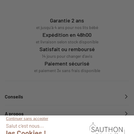
Garantie 2 ans
et jusqu'à 4 ans pour nos lits bébé
Expédition en 48h00
et livraison selon stock disponible
Satisfait ou remboursé
14 jours pour changer d'avis
Paiement sécurisé
et paiement 3x sans frais disponible
Conseils
A propos
Services