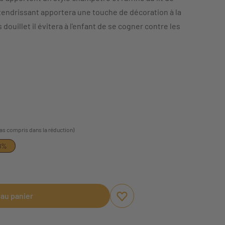
tendrissant apportera une touche de décoration à la
douillet il évitera à l'enfant de se cogner contre les
pas compris dans la réduction)
8%
 au panier
Ajouter aux favoris
Supprimer des favoris