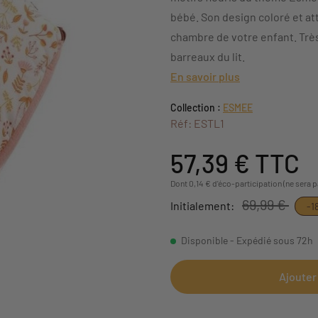
bébé. Son design coloré et at
chambre de votre enfant. Très 
barreaux du lit.
En savoir plus
Collection :
ESMEE
Réf: ESTL1
57,39 €
TTC
Dont 0,14 € d'éco-participation (ne sera 
69,99 €
Initialement:
-1
Disponible - Expédié sous 72h
Ajouter