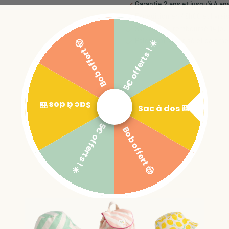
Garantie 2 ans et jusqu'à 4 an
Expédition en 48h00 et livrai
Satisfait ou remboursé 14 jou
Paiement sécurisé et paiemen
5€ offerts ! ☀️
Bob offert 🤠
Sac à dos 🎒
Sac à dos 🎒
5€ offerts ! ☀️
Bob offert 🤠