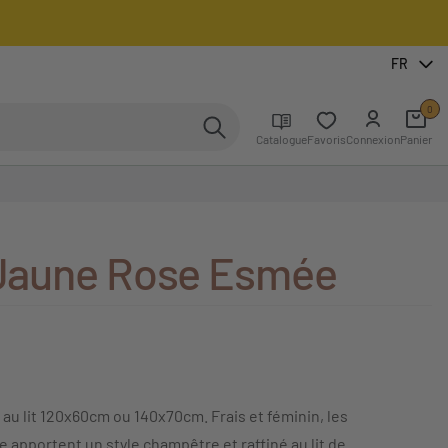
FR
0
Catalogue
Favoris
Connexion
Panier
t Jaune Rose Esmée
 au lit 120x60cm ou 140x70cm. Frais et féminin, les
 apportent un style champêtre et raffiné au lit de