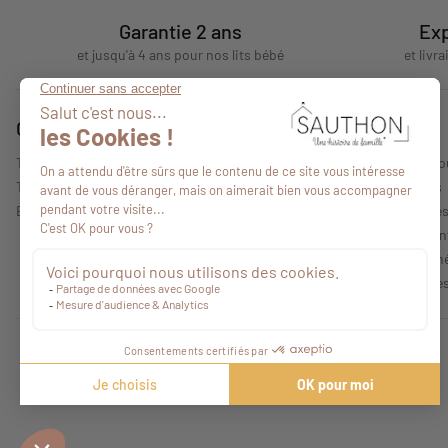
Garantie 2 ans
Exp
et jusqu'à 4 ans pour nos lits bébé
et livr
Conseils
A propos
Tous nos conseils
Qui sommes-no
Trouver un point de vente
Nos collections
Espace professionnel
Mentions légale
Politique de con
Conditions Géné
Caractéristique