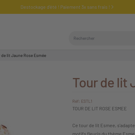
Destockage d'été ! Paiement 3x sans frais !
Rechercher
 de lit Jaune Rose Esmée
Tour de li
Réf: ESTL1
TOUR DE LIT ROSE ESMEE
Ce tour de lit Esmee, s'adapte
motifs fleuris du thème Esmee