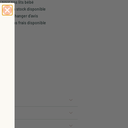
s pour nos lits bébé
son selon stock disponible
rs pour changer d'avis
t 3x sans frais disponible