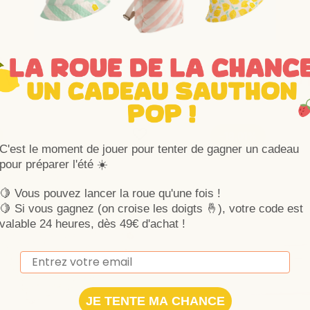
Vous aimerez auss
Ajouter aux favoris
Supprimer des favoris
-18,01%
C'est le moment de jouer pour tenter de gagner un cadeau
pour préparer l'été ☀️
🍋 Vous pouvez lancer la roue qu'une fois !
🍋
Si vous gagnez (on croise les doigts 🤞), votre code est
valable 24 heures, dès 49€ d'achat !
Email
JE TENTE MA CHANCE