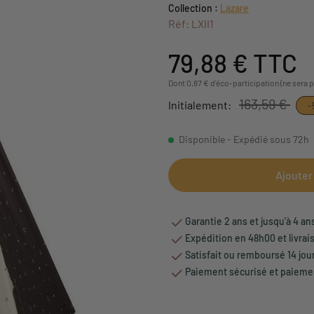
Collection :
Lazare
Réf: LXII1
79,88 €
TTC
Dont 0,87 € d'éco-participation (ne sera 
163,59 €
Initialement:
-
Disponible - Expédié sous 72h
Ajouter
Garantie 2 ans et jusqu'à 4 an
Expédition en 48h00 et livrai
Satisfait ou remboursé 14 jou
Paiement sécurisé et paiemen