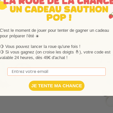
compose mon ense
Choisissez vos produits et composez votre ensemble
C'est le moment de jouer pour tenter de gagner un cadeau
pour préparer l'été ☀️
Ajouter aux favoris
Supprimer des favoris
3%
-50,02%
🍋 Vous pouvez lancer la roue qu'une fois !
🍋
Si vous gagnez (on croise les doigts 🤞), votre code est
valable 24 heures, dès 49€ d'achat !
Email
JE TENTE MA CHANCE