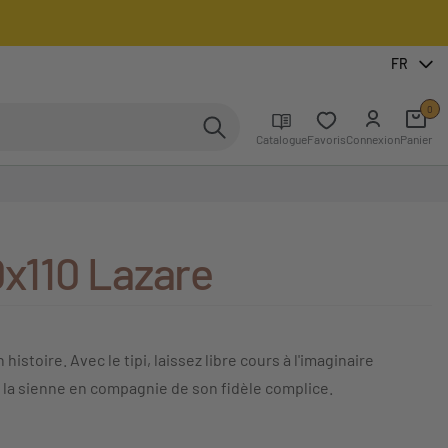
FR
0
Catalogue
Favoris
Connexion
Panier
0x110 Lazare
stoire. Avec le tipi, laissez libre cours à l'imaginaire
 la sienne en compagnie de son fidèle complice.