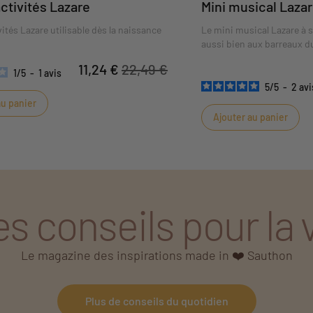
ctivités Lazare
Mini musical Laza
ités Lazare utilisable dès la naissance
Le mini musical Lazare à 
aussi bien aux barreaux du
poussette.
11,24 €
22,49 €
1
/
5
-
1
avis
5
/
5
-
2
avi
au panier
Ajouter au panier
s conseils pour la 
Le magazine des inspirations made in ❤️ Sauthon
Plus de conseils du quotidien