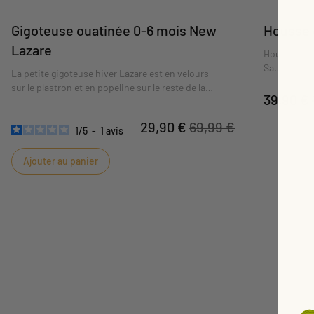
Gigoteuse ouatinée 0-6 mois New
Housse 
Lazare
Housse de c
Sauthon s'a
La petite gigoteuse hiver Lazare est en velours
sur le plastron et en popeline sur le reste de la
39,90 €
gigoteuse pour un mix parfait entre chaleur,
confort et design.
29,90 €
69,99 €
1
/
5
-
1
avis
Ajouter au panier