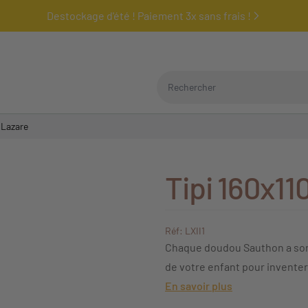
Destockage d'été ! Paiement 3x sans frais !
Rechercher
 Lazare
Tipi 160x11
Réf: LXII1
Chaque doudou Sauthon a son hi
de votre enfant pour inventer
En savoir plus