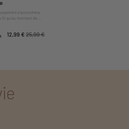
re
suspendre s'accrochera
 lit qu'au montant de la
12,99 €
25,99 €
s
vie