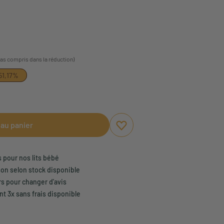
pas compris dans la réduction)
51,17%
 au panier
Ajouter aux favoris
Supprimer des favoris
s pour nos lits bébé
son selon stock disponible
rs pour changer d'avis
t 3x sans frais disponible