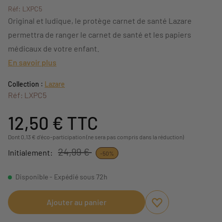
Réf: LXPC5
Original et ludique, le protège carnet de santé Lazare
permettra de ranger le carnet de santé et les papiers
médicaux de votre enfant.
En savoir plus
Collection :
Lazare
Réf: LXPC5
12,50 €
TTC
Dont 0,13 € d'éco-participation (ne sera pas compris dans la réduction)
24,99 €
Initialement:
-50%
Disponible - Expédié sous 72h
Ajouter au panier
Ajouter aux favori
Supprimer des fav