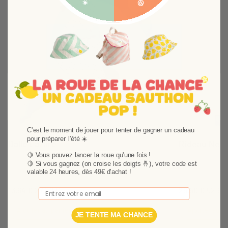
Suivant
C'est le moment de jouer pour tenter de gagner un cadeau
pour préparer l'été ☀️
Balle Lazare
Rideau New
🍋 Vous pouvez lancer la roue qu'une fois !
Balle d'activités Lazare utilisable dès la naissance.
Le rideau Lazar
🍋
Si vous gagnez (on croise les doigts 🤞), votre code est
Idéale en cadeau de naissance, elle séduira bébé
motifs brodés. 
valable 24 heures, dès 49€ d'achat !
par ses couleurs et ses matières.
touche de fanta
13,64 €
27,29 €
26,50 €
52,99
Email
Ajouter au panier
Ajouter au p
JE TENTE MA CHANCE