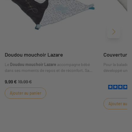
Suivant
Doudou mouchoir Lazare
Couverture 
Le
Doudou mouchoir Lazare
accompagne bébé
Pour la balade 
dans ses moments de repos et de réconfort. Sa
développé une 
matière douce et ses détails faciles à saisir en font
9,99 €
19,99 €
un compagnon rassurant au quotidien. La
collection Lazare permet de créer un univers
Ajouter au panier
cohérent et harmonieux autour de bébé.
Ajouter au p