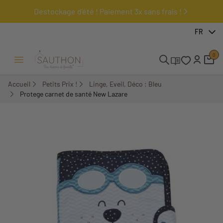
Destockage d'été ! Paiement 3x sans frais !
-50%
FR
0
Ouvrir/Fermer menu
Accueil
Petits Prix !
Linge, Eveil, Déco : Bleu
Protege carnet de santé New Lazare