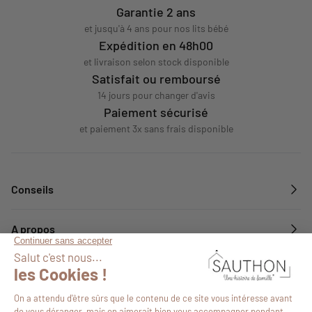
Garantie 2 ans
et jusqu'à 4 ans pour nos lits bébé
Expédition en 48h00
et livraison selon stock disponible
Satisfait ou remboursé
14 jours pour changer d'avis
Paiement sécurisé
et paiement 3x sans frais disponible
Conseils
A propos
Services
Suivez-nous