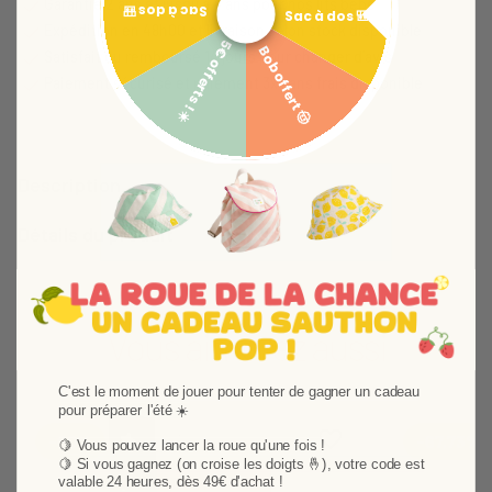
Garantie 2 ans et jusqu'à 4 ans pour nos lits bébé
Sac à dos 🎒
Sac à dos 🎒
Expédition en 48h00 et livraison selon stock disponible
5€ offerts ! ☀️
Bob offert 🤠
Satisfait ou remboursé 14 jours pour changer d'avis
Paiement sécurisé et paiement 3x sans frais disponible
Description
Détails du produit
Vous aimerez aussi
C'est le moment de jouer pour tenter de gagner un cadeau
pour préparer l'été ☀️
Ajouter aux favoris
Supprimer des favori
-60%
-67,73%
🍋 Vous pouvez lancer la roue qu'une fois !
🍋
Si vous gagnez (on croise les doigts 🤞), votre code est
valable 24 heures, dès 49€ d'achat !