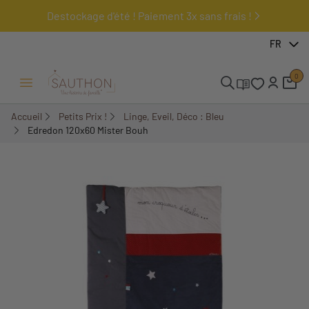
Destockage d'été ! Paiement 3x sans frais !
-60%
FR
0
Ouvrir/Fermer menu
Accueil
Petits Prix !
Linge, Eveil, Déco : Bleu
Edredon 120x60 Mister Bouh