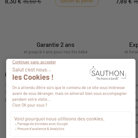
8,30 €
16,59 €
7,89 €
1
Ajouter au panier
Garantie 2 ans
Exp
et jusqu'à 4 ans pour nos lits bébé
et livr
Conseils
A propos
Tous nos conseils
Qui sommes-no
Trouver un point de vente
Nos collections
Espace professionnel
Mentions légale
Politique de con
Conditions Géné
Caractéristique