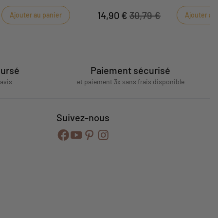
velours et ouverture Y préservent le confo
chaleur des tout-petits.
14,90 €
30,79 €
Ajouter au panier
Ajouter au
oursé
Paiement sécurisé
'avis
et paiement 3x sans frais disponible
Suivez-nous