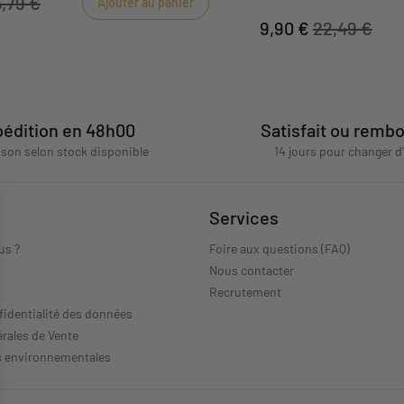
5,79 €
Ajouter au panier
9,90 €
22,49 €
édition en 48h00
Satisfait ou remb
aison selon stock disponible
14 jours pour changer d
Services
us ?
Foire aux questions (FAQ)
Nous contacter
s
Recrutement
fidentialité des données
rales de Vente
s environnementales