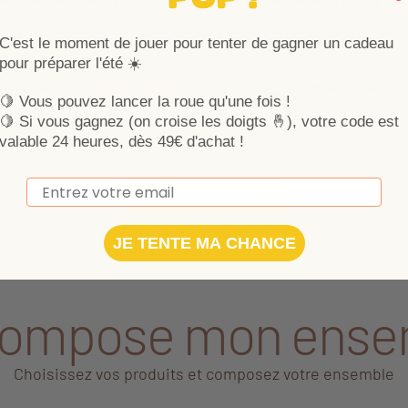
développé une gamme complète de
Laissez-vous séduire par 
C'est le moment de jouer pour tenter de gagner un cadeau
pour éclairer la chambre de bébé. La
parfaites pour un cadeau 
pour préparer l'été ☀️
evet Merlin s'assortira parfaitement à
on de la chambre.
73,49 €
20,34 €
40,69 €
Ajouter au panier
🍋 Vous pouvez lancer la roue qu'une fois !
🍋
Si vous gagnez (on croise les doigts 🤞), votre code est
valable 24 heures, dès 49€ d'achat !
Email
Plus de produits
JE TENTE MA CHANCE
compose mon ense
Choisissez vos produits et composez votre ensemble