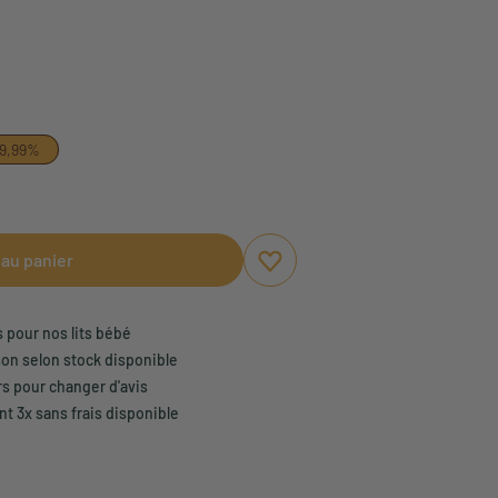
9,99%
 au panier
Ajouter aux favoris
Supprimer des favoris
s pour nos lits bébé
son selon stock disponible
rs pour changer d'avis
t 3x sans frais disponible