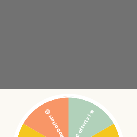
5€ offerts ! ☀️
Bob offert 🤠