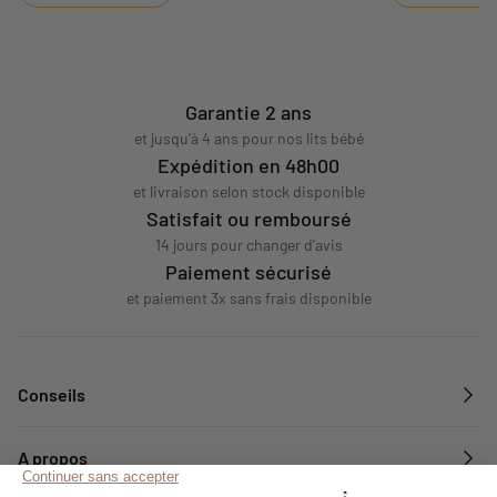
l'absence de su
peau.
Garantie 2 ans
et jusqu'à 4 ans pour nos lits bébé
Expédition en 48h00
et livraison selon stock disponible
Satisfait ou remboursé
14 jours pour changer d'avis
Paiement sécurisé
et paiement 3x sans frais disponible
Conseils
A propos