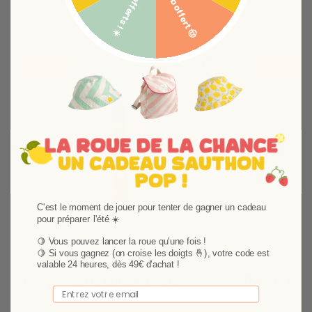
5€ offerts ! ☀️
Bob offert 🤠
Vous aimerez aussi
Ajouter aux favoris
Supprimer des favori
-10,01%
-18,01%
C'est le moment de jouer pour tenter de gagner un cadeau
pour préparer l'été ☀️
Suivant
🍋 Vous pouvez lancer la roue qu'une fois !
🍋
Si vous gagnez (on croise les doigts 🤞), votre code est
valable 24 heures, dès 49€ d'achat !
Attache sucette ourson Orsino
Pyjama nais
Email
L'attache sucette Ourson de la collection Orsino
A la naissance, 