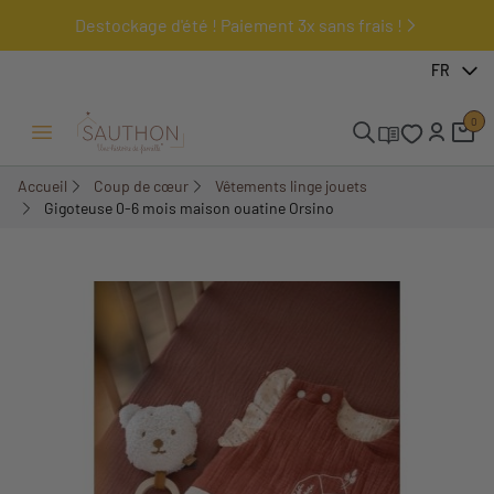
Destockage d'été ! Paiement 3x sans frais !
-18%
FR
0
Ouvrir/Fermer menu
Accueil
Coup de cœur
Vêtements linge jouets
Gigoteuse 0-6 mois maison ouatine Orsino