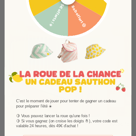
Vous aimerez aussi
5€ offerts ! ☀️
Bob offert 🤠
Ajouter aux favoris
Supprimer des favori
-18%
-18%
C'est le moment de jouer pour tenter de gagner un cadeau
Suivant
pour préparer l'été ☀️
🍋 Vous pouvez lancer la roue qu'une fois !
🍋
Si vous gagnez (on croise les doigts 🤞), votre code est
Tour de lit Orsino
Protections
valable 24 heures, dès 49€ d'achat !
Ce tour de lit réversible en double gaze de coton de
Les protèges ba