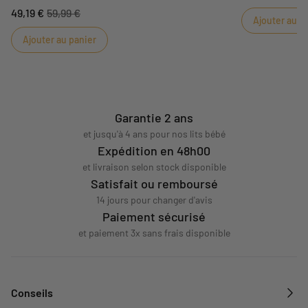
agréable et un style facile à associer. Il apporte une
quotidien. L'u
49,19 €
59,99 €
touche de confort et de douceur à la chambre ou
Ajouter au p
une ambiance te
aux moments du quotidien. L'univers Orsino
pensée pour le
Ajouter au panier
accompagne bébé dans une ambiance tendre,
naturelle et rassurante, pensée pour les premiers
moments de découverte.
Garantie 2 ans
et jusqu'à 4 ans pour nos lits bébé
Expédition en 48h00
et livraison selon stock disponible
Satisfait ou remboursé
14 jours pour changer d'avis
Paiement sécurisé
et paiement 3x sans frais disponible
Conseils