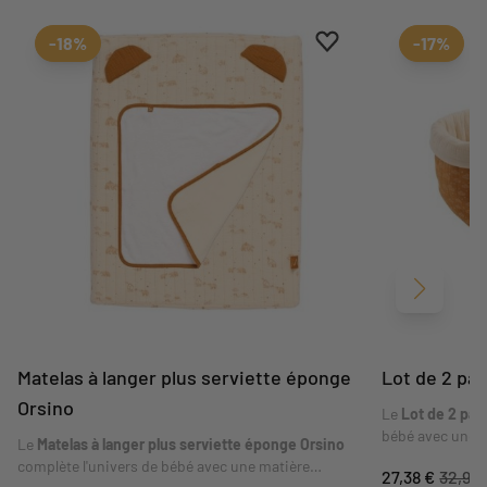
Ajouter aux favoris
Supprimer des favori
-18%
-17%
Suivant
Matelas à langer plus serviette éponge
Lot de 2 pa
Orsino
Le
Lot de 2 pan
bébé avec une ma
Le
Matelas à langer plus serviette éponge Orsino
associer. Il app
complète l'univers de bébé avec une matière
27,38 €
32,99 
douceur à la c