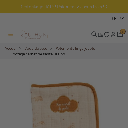
Destockage d'été ! Paiement 3x sans frais !
-18,01%
FR
0
Ouvrir/Fermer menu
Accueil
Coup de cœur
Vêtements linge jouets
Protege carnet de santé Orsino