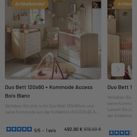
Artikelbündel
Artikelb
Weiter
Duo Bett 120x60 + Kommode Access
Duo Bett 1
Bois Blanc
Verlieben Sie s
seine Kommode 
Verlieben Sie sich in Ihr Duo Bett 120x60cm und
Lassen Sie sich
seine Kommode aus der Kollektion ACCESS BLANC
der Kollektion A
BOIS! Lassen Sie sich von diesem sehr eleganten
Kombination au
Zimmer mit seinen schrägen Beinen und den
schrägen Beine
492,90 €
618,00 €
kleinen Griffen aus natürlichem Buchenholz
5
/
5
-
1
avis
goldenen Griffe
verführen. Ein zeitloses Design, das zu jedem