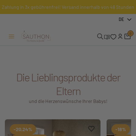
Zahlung in 3x gebührenfrei! Versand innerhalb von 48 Stunden
DE
0
Menü öffnen/schließen
Die Lieblingsprodukte der
Eltern
und die Herzenswünsche Ihrer Babys!
Zu den Favoriten hi
Aus Favoriten entfe
-20,24%
-18%