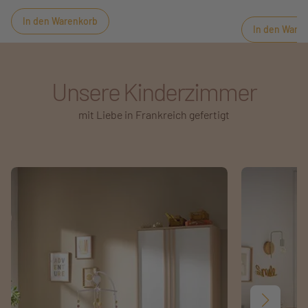
Look!
Schlafzimmerambiente passt!
In den Warenkorb
In den Ware
Unsere Kinderzimmer
mit Liebe in Frankreich gefertigt
Weiter