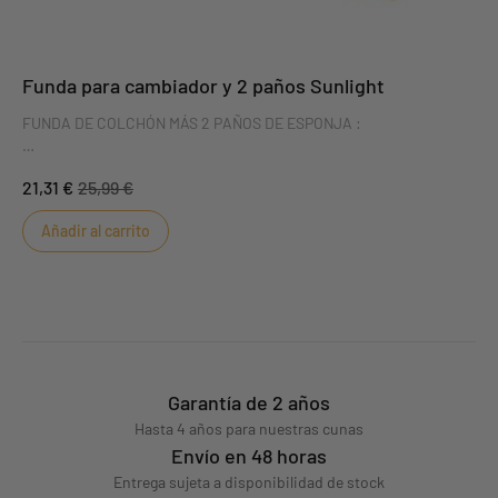
Funda para cambiador y 2 paños Sunlight
FUNDA DE COLCHÓN MÁS 2 PAÑOS DE ESPONJA :
La funda de colchón y sus dos paños de esponja son ideales para
21,31 €
25,99 €
mantener seco al bebé. Los dos paños de esponja garantizan que
la superficie del pañal esté siempre limpia.
Añadir al carrito
Garantía de 2 años
Hasta 4 años para nuestras cunas
Envío en 48 horas
Entrega sujeta a disponibilidad de stock