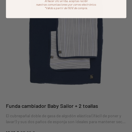
Al hacer clic arriba, aceptas recibir
nuestras comunicaciones por correo electrónico.
*Válido a partir de 150€ de compra.
Funda cambiador Baby Sailor + 2 toallas
El cubrepañal doble de gasa de algodón elástica (¡fácil de poner y
lavar!) y sus dos paños de esponja son ideales para mantener seco
al bebé. Los dos paños de esponja garantizan que la superficie del