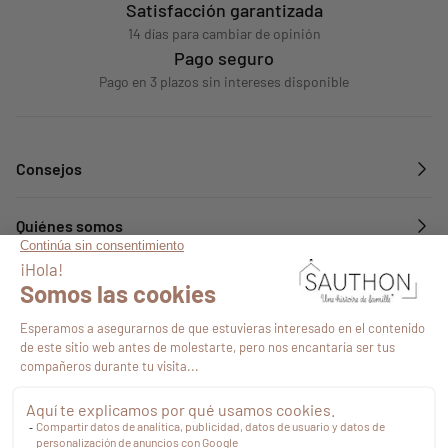
Satisfacción garantizada
14 días para cambiar de opinión
Pago seguro
Pago en 3 plazos sin intereses disponible
Consejos
Quiénes somos
Servicios
Síguenos en