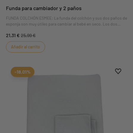
Funda para cambiador y 2 paños
FUNDA COLCHÓN ESMEE: La funda del colchón y sus dos paños de
esponja son muy útiles para cambiar al bebé en seco. Los dos
paños de esponja garantizan que la superficie del pañal esté
21,31 €
25,99 €
siempre limpia.DIMENSIONES : 52 x 68 x 6 cm
Añadir al carrito
Aggiung
borrar 
-18,01%