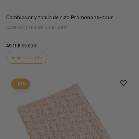
Cambiador y toalla de rizo Promenons-nous
CAMBIADOR PROMENONS NOUS
El cambiador Promenons nous es extraíble para facilitar su uso.
49,11 €
59,89 €
Suave y mimoso, hará que el bebé pase un rato agradable durante
el cambio de pañales.
Añadir al carrito
Aggiung
borrar 
-18%