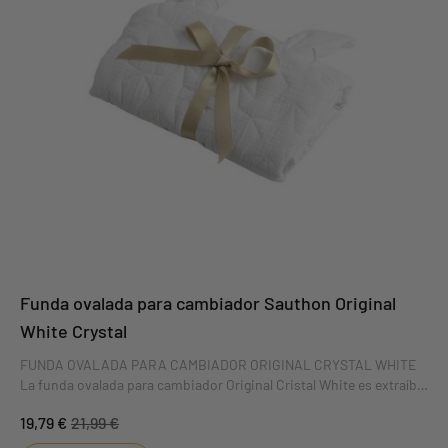
Funda ovalada para cambiador Sauthon Original
White Crystal
FUNDA OVALADA PARA CAMBIADOR ORIGINAL CRYSTAL WHITE
La funda ovalada para cambiador Original Cristal White es extraíble
para facilitar su uso. Suave y mullida, hará que cambiar a tu bebé
19,79 €
21,99 €
sea un placer. Esta funda de colchón es perfecta para el cambiador
GALOPIN. DIMENSIONES : 60 x 80 x 2 cm