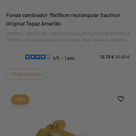
Funda cambiador 76x55cm rectangular Sauthon
Original Topaz Amarillo
ORIGINAL TOPAZE YELLOW RECTANGULAR CHANGING MATTRESS
COVER La funda rectangular del Original Topaz Yellow es extraíble
para facilitar su uso. Suave y mullida, hará que cambiar a tu bebé
sea un placer. Esta funda de colchón es perfecta para el cambiador
19,79 €
21,99 €
BAMBIN. DIMENSIONES : 80 x 60 x 2 cm
4
/
5
-
1
avis
Añadir al carrito
Aggiung
borrar 
-10%