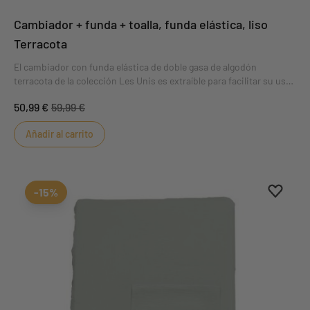
Cambiador + funda + toalla, funda elástica, liso
Terracota
El cambiador con funda elástica de doble gasa de algodón
terracota de la colección Les Unis es extraíble para facilitar su uso.
Suave y mullido, hará que el bebé pase un rato agradable al
50,99 €
59,99 €
cambiarlo. Su práctica toalla de rizo protegerá el colchón de
pequeños percances.
Añadir al carrito
Aggiung
borrar 
-15%