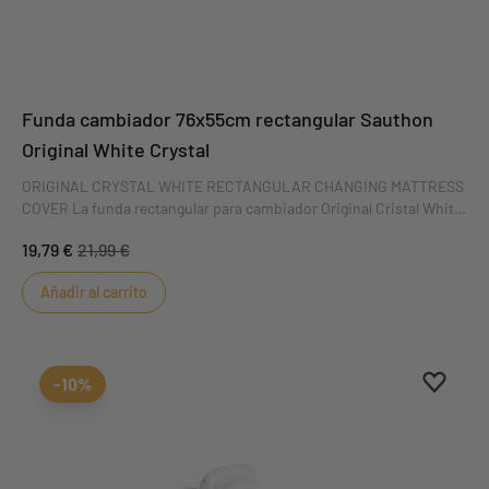
Funda cambiador 76x55cm rectangular Sauthon
Original White Crystal
ORIGINAL CRYSTAL WHITE RECTANGULAR CHANGING MATTRESS
COVER La funda rectangular para cambiador Original Cristal White
es extraíble para facilitar su uso. Suave y mullida, hará que cambiar
19,79 €
21,99 €
a tu bebé sea un placer. Esta funda de colchón es perfecta para el
cambiador BAMBIN. DIMENSIONES : 80 x 60 x 2 cm
Añadir al carrito
Aggiung
borrar 
-10%