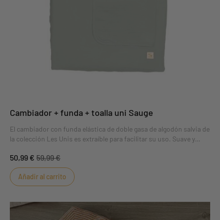
Cambiador + funda + toalla uni Sauge
El cambiador con funda elástica de doble gasa de algodón salvia de
la colección Les Unis es extraíble para facilitar su uso. Suave y
afelpado, es un lugar ideal para que el bebé pase la hora del cambio
50,99 €
59,99 €
de pañales. Su práctica toalla de rizo protegerá el colchón de
pequeños percances.
Añadir al carrito