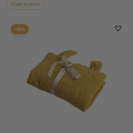
Añadir al carrito
Aggiung
borrar 
-10%