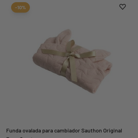
Aggiung
borrar 
-10%
Funda ovalada para cambiador Sauthon Original