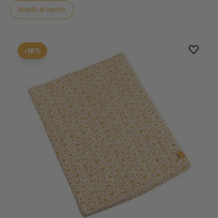
Añadir al carrito
Aggiung
borrar 
-18%