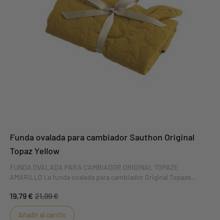
Funda ovalada para cambiador Sauthon Original
Topaz Yellow
FUNDA OVALADA PARA CAMBIADOR ORIGINAL TOPAZE
AMARILLO La funda ovalada para cambiador Original Topaze
Amarillo es extraíble para facilitar su uso. Suave y mullida, hará que
19,79 €
21,99 €
cambiar a tu bebé sea un placer. Esta funda de colchón es perfecta
para el cambiador GALOPIN. DIMENSIONES : 60 x 80 x 2 cm
Añadir al carrito