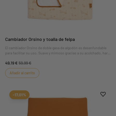
Cambiador Orsino y toalla de felpa
El cambiador Orsino de doble gasa de algodón es desenfundable
para facilitar su uso. Suave y mimoso gracias a su acolchado, hará
que el bebé pase un rato agradable durante el cambio de pañales.
49,19 €
59,99 €
Su práctica toalla de rizo de 1 cara y su toalla de gasa doble de
algodón de 1 cara protegen el colchón de pequeños percances.
Añadir al carrito
Aggiung
borrar 
-17,01%