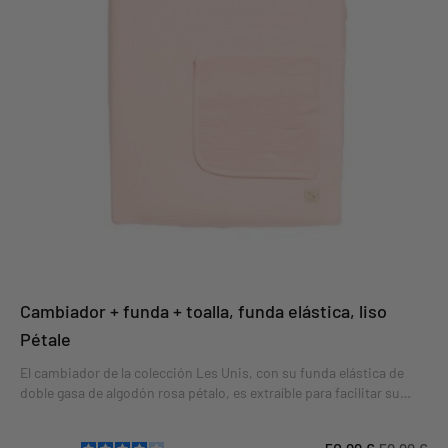
Cambiador + funda + toalla, funda elástica, liso
Pétale
El cambiador de la colección Les Unis, con su funda elástica de
doble gasa de algodón rosa pétalo, es extraíble para facilitar su
uso. Suave y mullido, hará que cambiar al bebé sea un placer. Su
práctica toalla de rizo protegerá el colchón de pequeños