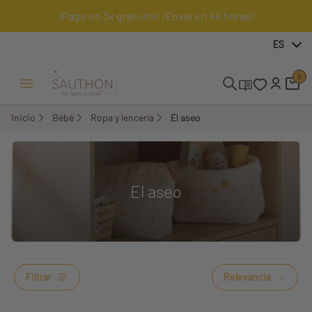
¡Pago en 3x gratuito! ¡Envío en 48 horas!
ES
0
Menú Abrir/Cerrar
Inicio
Bébé
Ropa y lencería
El aseo
El aseo
Filtrar
Relevancia