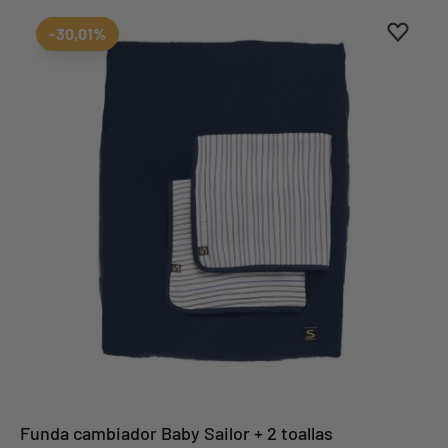
Aggiung
borrar 
-30,01%
Funda cambiador Baby Sailor + 2 toallas