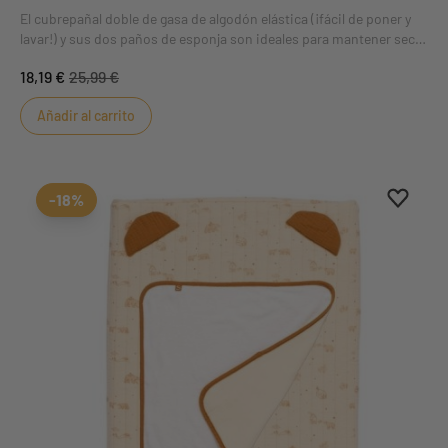
El cubrepañal doble de gasa de algodón elástica (¡fácil de poner y
lavar!) y sus dos paños de esponja son ideales para mantener seco
al bebé. Los dos paños de esponja garantizan que la superficie del
18,19 €
25,99 €
pañal esté siempre limpia.
Añadir al carrito
Aggiung
borrar 
-18%