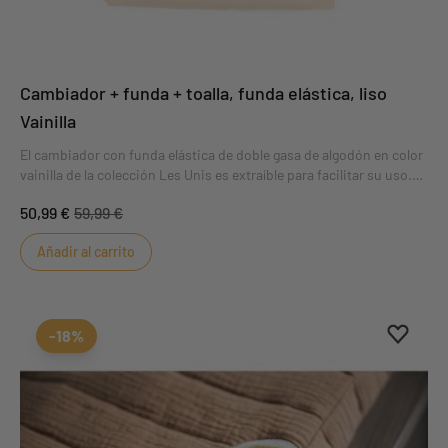
Cambiador + funda + toalla, funda elástica, liso
Vainilla
El cambiador con funda elástica de doble gasa de algodón en color
vainilla de la colección Les Unis es extraíble para facilitar su uso.
Suave y mullido, cambiar al bebé será un placer.
50,99 €
59,99 €
Añadir al carrito
Aggiung
borrar 
-18%