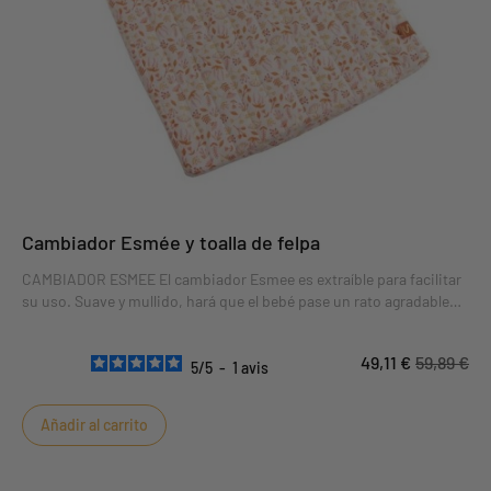
Cambiador Esmée y toalla de felpa
CAMBIADOR ESMEE El cambiador Esmee es extraíble para facilitar
su uso. Suave y mullido, hará que el bebé pase un rato agradable
durante el cambio de pañales. Su práctica toalla de rizo protegerá
el colchón de pequeños percances.
49,11 €
59,89 €
5
/
5
-
1
avis
Añadir al carrito