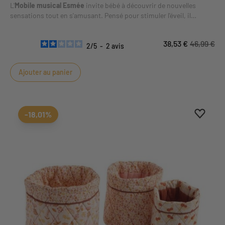
L'
Mobile musical Esmée
invite bébé à découvrir de nouvelles
sensations tout en s'amusant. Pensé pour stimuler l'éveil, il
favorise l'observation, la manipulation et la motricité selon les
activités proposées. L'univers Esmee apporte une identité douce
38,53 €
46,99 €
et cohérente à ce produit.
2
/
5
-
2
avis
Ajouter au panier
Ajouter
Suppri
-18,01%