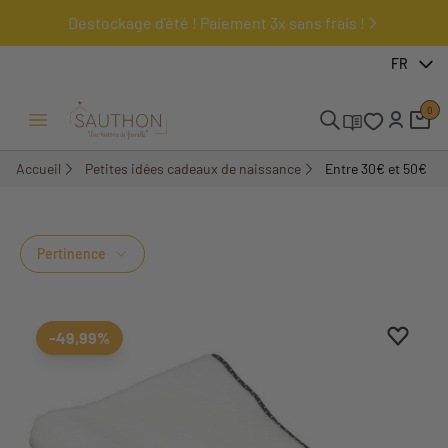
Destockage d'été ! Paiement 3x sans frais !
FR
0
Ouvrir/Fermer menu
Accueil
Petites idées cadeaux de naissance
Entre 30€ et 50€
Entre 30€ et 50€
Pertinence
Ajouter
Suppri
-49,99%