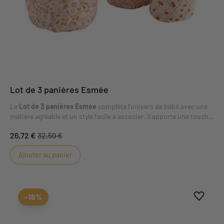
Lot de 3 panières Esmée
Le
Lot de 3 panières Esmée
complète l'univers de bébé avec une
matière agréable et un style facile à associer. Il apporte une touche
de confort et de douceur à la chambre ou aux moments du
26,72 €
32,59 €
quotidien. L'univers Esmée mêle douceur, couleurs délicates et
détails raffinés dans un esprit de jardin enchanté.
Ajouter au panier
Ajouter
Suppri
-18%