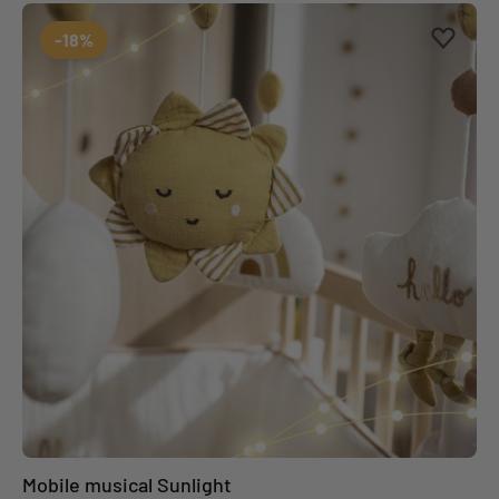
Ajouter
Suppri
-18%
Mobile musical Sunlight