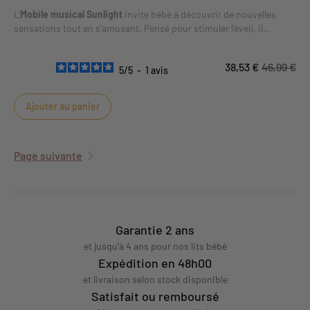
L'
Mobile musical Sunlight
invite bébé à découvrir de nouvelles
sensations tout en s'amusant. Pensé pour stimuler l'éveil, il
favorise l'observation, la manipulation et la motricité selon les
activités proposées. L'univers Sunlight apporte une identité douce
38,53 €
46,99 €
et cohérente à ce produit.
5
/
5
-
1
avis
Ajouter au panier
Page suivante
Garantie 2 ans
et jusqu'à 4 ans pour nos lits bébé
Expédition en 48h00
et livraison selon stock disponible
Satisfait ou remboursé