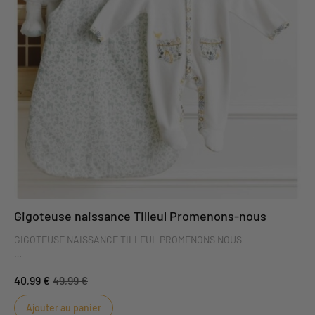
Gigoteuse naissance Tilleul Promenons-nous
GIGOTEUSE NAISSANCE TILLEUL PROMENONS NOUS
Craquez pour la gigoteuse naissance tilleul Promenons nous, son
40,99 €
49,99 €
motif cerf raffiné séduira toutes les mamans grâce à sa fraicheur
et ses couleurs tendres. Ultra qualitative, elle sera le cadeau parfait
Ajouter au panier
pour une naissance.