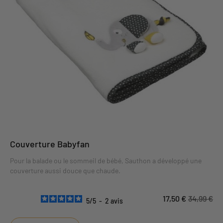
Couverture Babyfan
Pour la balade ou le sommeil de bébé, Sauthon a développé une
couverture aussi douce que chaude.
17,50 €
34,99 €
5
/
5
-
2
avis