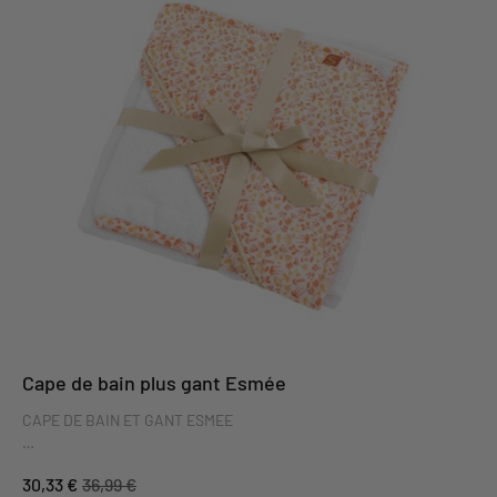
Cape de bain plus gant Esmée
CAPE DE BAIN ET GANT ESMEE
Idéal pour un cadeau de naissance, cette jolie parure de bain
30,33 €
36,99 €
Esmee avec son imprimé fleuri accueillera bébé à la sortie du bain !