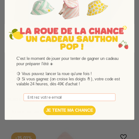
C'est le moment de jouer pour tenter de gagner un cadeau
pour préparer l'été ☀️
Cape de bain et gant Botanica
🍋 Vous pouvez lancer la roue qu'une fois !
🍋
Si vous gagnez (on croise les doigts 🤞), votre code est
CAPE DE BAIN PLUS GANT BOTANICA :
valable 24 heures, dès 49€ d'achat !
Idéal pour un cadeau de naissance, cette jolie parure de bain
Email
25,89 €
36,99 €
Botanica accueillera bébé à la sortie du bain avec style !
JE TENTE MA CHANCE
Ajouter au panier
Ajouter
Suppri
-15,01%