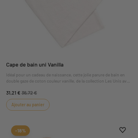
Cape de bain uni Vanilla
Idéal pour un cadeau de naissance, cette jolie parure de bain en
double gaze de coton couleur vanille, de la collection Les Unis avec
accueillera bébé à la sortie du bain avec sa grande capuche et son
31,21 €
36,72 €
éponge généreuse !
Ajouter au panier
Ajouter
Suppri
-18%