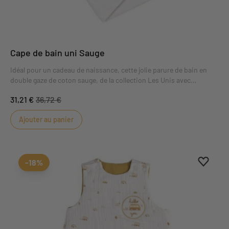
Cape de bain uni Sauge
Idéal pour un cadeau de naissance, cette jolie parure de bain en
double gaze de coton sauge, de la collection Les Unis avec
accueillera bébé à la sortie du bain avec sa grande capuche et son
31,21 €
36,72 €
éponge généreuse !
Ajouter au panier
Ajouter
Suppri
-18%