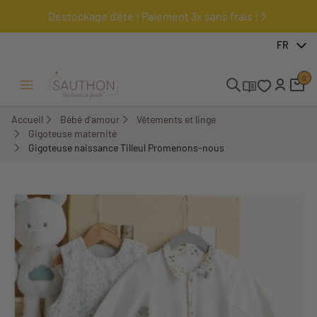
Destockage d'été ! Paiement 3x sans frais !
-18%
FR
0
Ouvrir/Fermer menu
Accueil
Bébé d'amour
Vêtements et linge
Gigoteuse maternité
Gigoteuse naissance Tilleul Promenons-nous