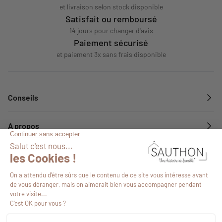
et livraison selon stock disponible
Satisfait ou remboursé
14 jours pour changer d'avis
Paiement sécurisé
et paiement 3x sans frais disponible
Conseils
A propos
Services
Suivez-nous