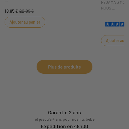
PYJAMA 3 MOI
Sauthon a imaginé le premier livre de bébé aux
NOUS
18,85 €
22,99 €
couleurs du thème Promenons nous.
A la naissance, 
Ajouter au panier
chaud. Les pyja
et ouverture sur
chaleur des tou
Ajouter au p
Plus de produits
Garantie 2 ans
et jusqu'à 4 ans pour nos lits bébé
Expédition en 48h00