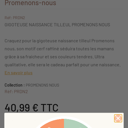
Promenons-nous
Réf: PRDN2
GIGOTEUSE NAISSANCE TILLEUL PROMENONS NOUS
Craquez pour la gigoteuse naissance tilleul Promenons
nous, son motif cerf raffiné séduira toutes les mamans
grâce à sa fraicheur et ses couleurs tendres. Ultra
qualitative, elle sera le cadeau parfait pour une naissance.
En savoir plus
Collection :
PROMENONS NOUS
Réf: PRDN2
40,99 €
TTC
49,99 €
Initialement:
-18%