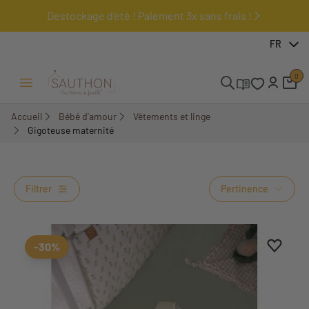
Destockage d'été ! Paiement 3x sans frais !
FR
0
Ouvrir/Fermer menu
Accueil
Bébé d'amour
Vêtements et linge
Gigoteuse maternité
Gigoteuse maternité
Filtrer
Pertinence
Ajouter
Suppri
-30%