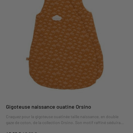
Gigoteuse naissance ouatine Orsino
Craquez pour la gigoteuse ouatinée taille naissance, en double
gaze de coton, de la collection Orsino. Son motif raffiné séduira
toutes les mamans grâce à ses délicats petits motifs nuages et sa