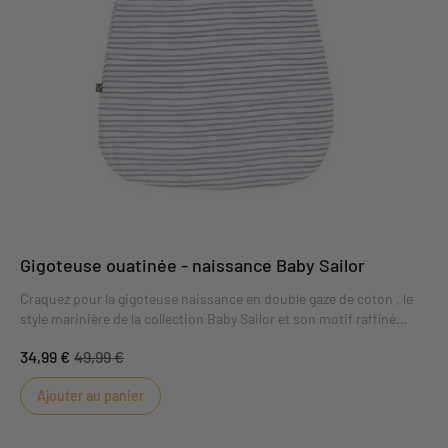
Gigoteuse ouatinée - naissance Baby Sailor
Craquez pour la gigoteuse naissance en double gaze de coton , le
style marinière de la collection Baby Sailor et son motif raffiné
séduiront toutes les mamans grâce à sa fraicheur et ses couleurs
34,99 €
49,99 €
chics. Ultra qualitative, elle sera le cadeau parfait pour une
naissance.
Ajouter au panier