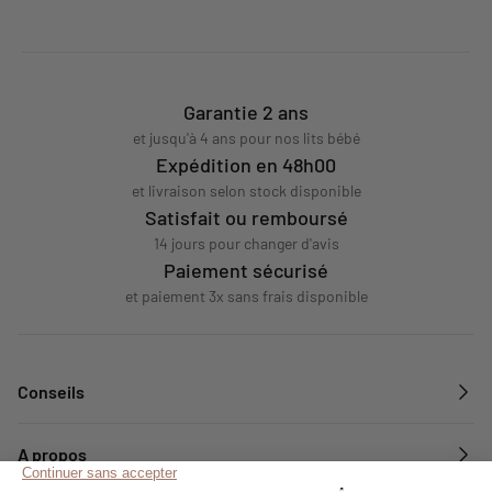
Garantie 2 ans
et jusqu'à 4 ans pour nos lits bébé
Expédition en 48h00
et livraison selon stock disponible
Satisfait ou remboursé
14 jours pour changer d'avis
Paiement sécurisé
et paiement 3x sans frais disponible
Conseils
A propos