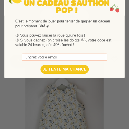
newsletter !
Je m'inscris !
C'est le moment de jouer pour tenter de gagner un cadeau
pour préparer l'été ☀️
🍋 Vous pouvez lancer la roue qu'une fois !
🍋
Si vous gagnez (on croise les doigts 🤞), votre code est
valable 24 heures, dès 49€ d'achat !
Email
Ajouter
Suppri
-18%
JE TENTE MA CHANCE