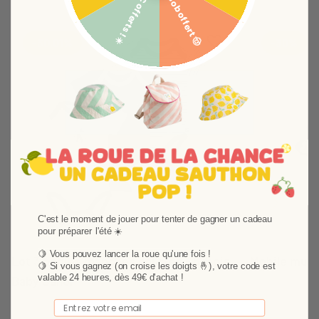
5€ offerts ! ☀️
Bob offert 🤠
Ajouter aux favoris
Supprimer des favori
-30,01%
-30%
Suivant
C'est le moment de jouer pour tenter de gagner un cadeau
pour préparer l'été ☀️
🍋 Vous pouvez lancer la roue qu'une fois !
Lot 3 bodies manches courtes - 6 mois
Mobile musi
🍋
Si vous gagnez (on croise les doigts 🤞), votre code est
valable 24 heures, dès 49€ d'achat !
Baby Sailor
Le mobile musica
accompagner vo
Les bodies Baby Sailor taille 6 mois manches
Email
mélodie et ses 
courtes sont vendus par lot de 3 pour permettre