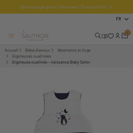
Destockage d'été ! Paiement 3x sans frais !
-30,01%
FR
0
Ouvrir/Fermer menu
Accueil
Bébé d'amour
Vêtements et linge
Gigoteuses ouatinées
Gigoteuse ouatinée - naissance Baby Sailor