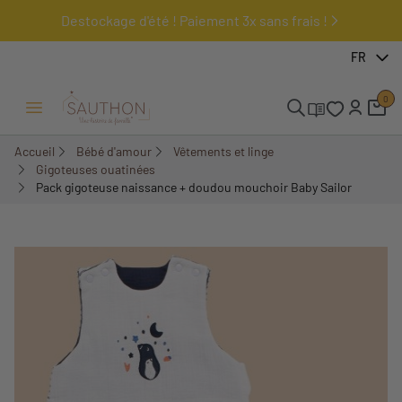
Destockage d'été ! Paiement 3x sans frais !
-30,01%
FR
Pack
0
Ouvrir/Fermer menu
Accueil
Bébé d'amour
Vêtements et linge
Gigoteuses ouatinées
Pack gigoteuse naissance + doudou mouchoir Baby Sailor