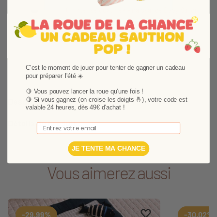
Gigoteuse ouatinée - naissance Baby Sailor
34,99 €
C'est le moment de jouer pour tenter de gagner un cadeau
pour préparer l'été ☀️
🍋 Vous pouvez lancer la roue qu'une fois !
Description
🍋
Si vous gagnez (on croise les doigts 🤞), votre code est
valable 24 heures, dès 49€ d'achat !
Détails du produit
Email
JE TENTE MA CHANCE
Vous aimerez aussi
Ajouter aux favoris
Supprimer des favori
-29,99%
-30,02%