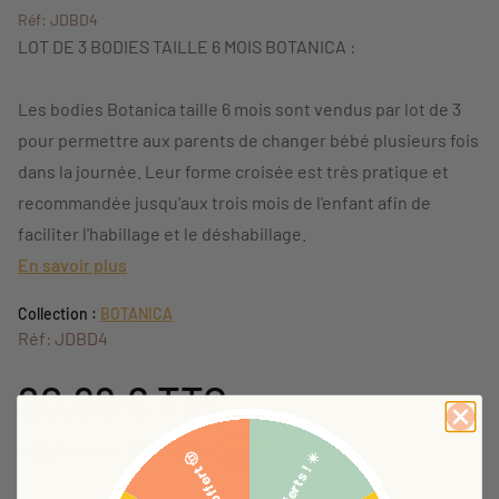
Réf: JDBD4
LOT DE 3 BODIES TAILLE 6 MOIS BOTANICA :
Les bodies Botanica taille 6 mois sont vendus par lot de 3
pour permettre aux parents de changer bébé plusieurs fois
dans la journée. Leur forme croisée est très pratique et
recommandée jusqu'aux trois mois de l'enfant afin de
faciliter l'habillage et le déshabillage.
En savoir plus
Collection :
BOTANICA
Réf: JDBD4
20,99 €
TTC
29,99 €
Initialement:
-30,01%
5€ offerts ! ☀️
Bob offert 🤠