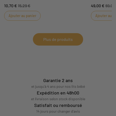
Avec les chaussons Botanica, bébé aura toujours
Le grand tapis B
10,70 €
15,29 €
49,00 €
69,99
les pieds au chaud et pourra s'amuser avec les
s'éveiller avec 
petites feuilles des pommes.
ses différents s
Ajouter au panier
Ajouter au p
son parc et reg
dans le plus gra
DIMENSIONS : 1
Plus de produits
Garantie 2 ans
et jusqu'à 4 ans pour nos lits bébé
Expédition en 48h00
et livraison selon stock disponible
Satisfait ou remboursé
14 jours pour changer d'avis