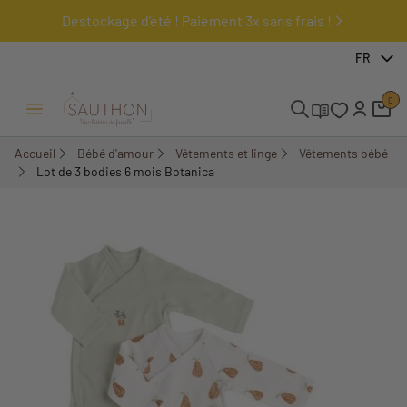
Destockage d'été ! Paiement 3x sans frais !
-30,01%
FR
0
Ouvrir/Fermer menu
Accueil
Bébé d'amour
Vêtements et linge
Vêtements bébé
Lot de 3 bodies 6 mois Botanica