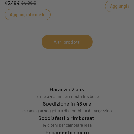
pratica e consigl
45,49 €
64,99 €
il ricamo degli stivaletti aggiungono un raffinato
Aggiungi al c
facilitare la ve
tocco country a questo capo chiave del guardaroba
I body sono dec
Aggiungi al carrello
del bambino.
strisce.
Altri prodotti
Garanzia 2 ans
e fino a 4 anni per i nostri lits bébé
Spedizione in 48 ore
e consegna soggetta a disponibilità di magazzino
Soddisfatti o rimborsati
14 giorni per cambiare idea
Pagamento sicuro