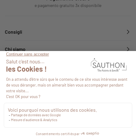
e pagamento gratuito 3x disponibile
Consigli
Chi siamo
Servizi
Seguiteci
20,99 €
Tasse
Procedi con il