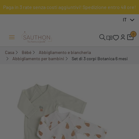
Paga in 3 rate senza costi aggiuntivi! Spedizione entro 48 ore!
-30,01%
IT
0
Menu Apri/Chiudi
Casa
Bébé
Abbigliamento e biancheria
Abbigliamento per bambini
Set di 3 corpi Botanica 6 mesi