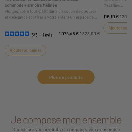
commode + armoire Mélinée
MELINEE
Plongez votre tout-petit dans un cocon de douceur
116,10 €
129,0
et d'élégance et offrez à votre enfant un espace de
Transformez vot
rêve avec la collection Mélinée !
Mélinée en meubl
Ajouter au p
Facile à install
1 078,46 €
1 323,00 €
toute sécurité j
5
/
5
-
1
avis
Ajouter au panier
Plus de produits
Je compose mon ensemble
Choisissez vos produits et composez votre ensemble