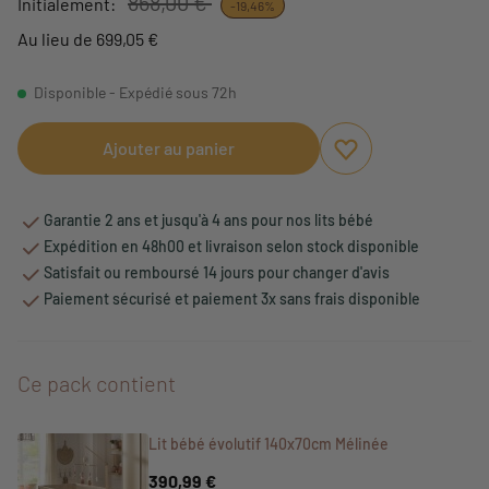
868,00 €
Initialement:
-19,46%
Au lieu de 699,05 €
Disponible - Expédié sous 72h
Ajouter au panier
Ajouter aux favori
Supprimer des fav
Garantie 2 ans et jusqu'à 4 ans pour nos lits bébé
Expédition en 48h00 et livraison selon stock disponible
Satisfait ou remboursé 14 jours pour changer d'avis
Paiement sécurisé et paiement 3x sans frais disponible
Ce pack contient
Lit bébé évolutif 140x70cm Mélinée
390,99 €