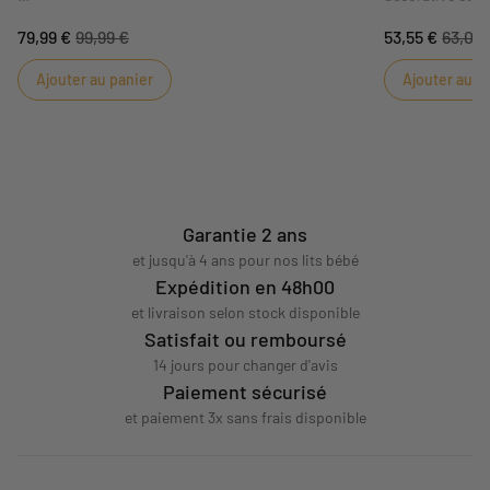
Bébé a son fauteuil comme les grands grâce à
design permet d
79,99 €
99,99 €
53,55 €
63,00
Sauthon ! Pratique, le fauteuil club Esmee est
restant cohérent
déhoussable et se lave en machine.
terracotta réch
Ajouter au panier
Ajouter au p
actuelle.
Garantie 2 ans
et jusqu'à 4 ans pour nos lits bébé
Expédition en 48h00
et livraison selon stock disponible
Satisfait ou remboursé
14 jours pour changer d'avis
Paiement sécurisé
et paiement 3x sans frais disponible