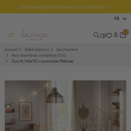
Destockage d'été ! Paiement 3x sans frais !
-19,46%
FR
Pack
0
Ouvrir/Fermer menu
Accueil
Bébé d'amour
Sa chambre
Nos chambres complètes DUO
Duo lit 140x70 + commode Mélinée