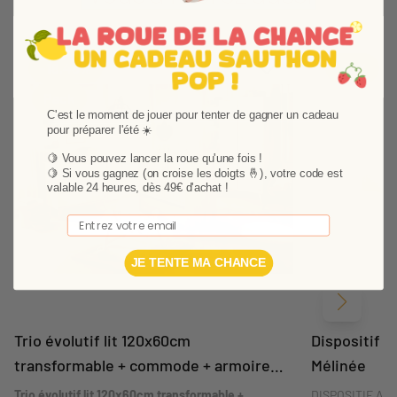
Ajouter aux favoris
Supprimer des favori
-18,48%
-10%
Pack
C'est le moment de jouer pour tenter de gagner un cadeau
pour préparer l'été ☀️
🍋 Vous pouvez lancer la roue qu'une fois !
🍋
Si vous gagnez (on croise les doigts 🤞), votre code est
valable 24 heures, dès 49€ d'achat !
Email
JE TENTE MA CHANCE
Suivant
Trio évolutif lit 120x60cm
Dispositif à
transformable + commode + armoire
Mélinée
Mélinée
Trio évolutif lit 120x60cm transformable +
DISPOSITIF A 