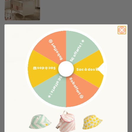
Commode 3 tiroirs Mélinée
308,06 €
5€ offerts ! ☀️
Bob offert 🤠
Sac à dos 🎒
Sac à dos 🎒
5€ offerts ! ☀️
Bob offert 🤠
Description
Détails du produit
Vous aimerez aussi