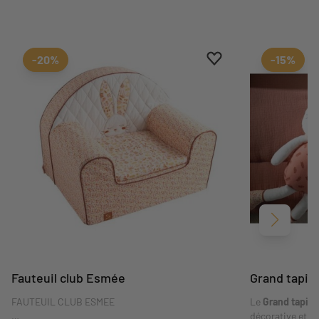
Ajouter aux favoris
Supprimer des favori
-20%
-15%
Suivant
Fauteuil club Esmée
Grand tapis 
FAUTEUIL CLUB ESMEE
Le
Grand tapis 
décorative et fo