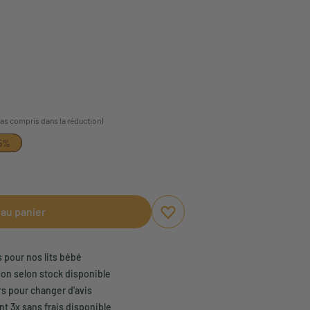
pas compris dans la réduction)
5%
 au panier
Ajouter aux favoris
Supprimer des favoris
s pour nos lits bébé
son selon stock disponible
rs pour changer d'avis
t 3x sans frais disponible