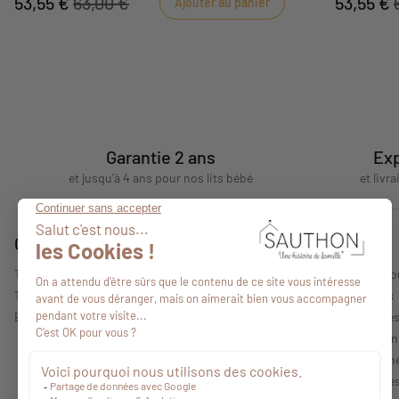
53,55 €
63,00 €
53,55 €
Ajouter au panier
vanille crée une ambiance douce, lumineuse et
Placez le ta
intemporelle.
sa motricité
Garantie 2 ans
Exp
et jusqu'à 4 ans pour nos lits bébé
et livr
Conseils
A propos
Tous nos conseils
Qui sommes-no
Trouver un point de vente
Nos collections
Espace professionnel
Mentions légale
Politique de con
Conditions Géné
Caractéristique