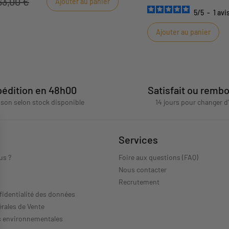
63,00 €
Ajouter au panier
pis au sol et regardez bébé améliorer
sauge apporte une note do
5
/
5
-
1
avi
 dans le plus grand confort.
apaisante.
Ajouter au panier
édition en 48h00
Satisfait ou remb
aison selon stock disponible
14 jours pour changer d
Services
us ?
Foire aux questions (FAQ)
Nous contacter
s
Recrutement
fidentialité des données
rales de Vente
s environnementales