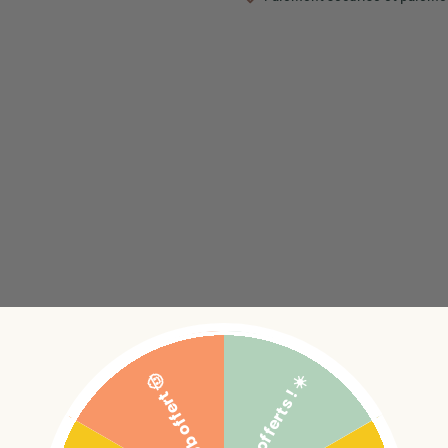
5€ offerts ! ☀️
Bob offert 🤠