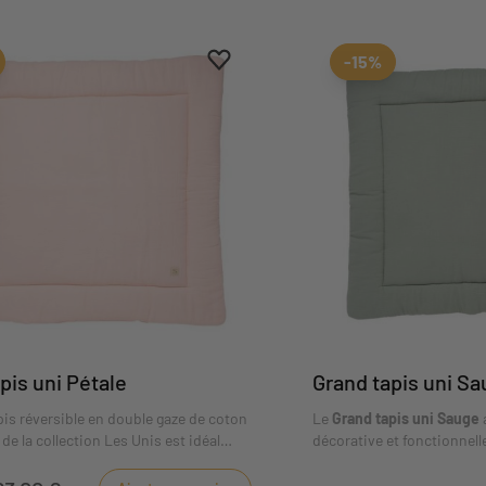
Ajouter aux favoris
Supprimer des favoris
-15%
pis uni Pétale
Grand tapis uni S
pis réversible en double gaze de coton
Le
Grand tapis uni Sauge
 de la collection Les Unis est idéal
décorative et fonctionnelle
 bébé s'éveiller avec ses jouets
Son design permet de com
 développera ses différents sens.
en restant cohérent avec l