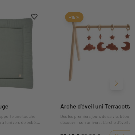
Ajouter aux favoris
Supprimer des favoris
-15%
Suivant
auge
Arche d'éveil uni Terracotta
apporte une touche
Dès les premiers jours de sa vie, bébé va
 à l'univers de bébé.
découvrir son univers. L'arche d'éveil est
pléter la chambre tout
pour favoriser son développement et l'e
a collection. Son coloris
à faire de nouvelles découvertes.