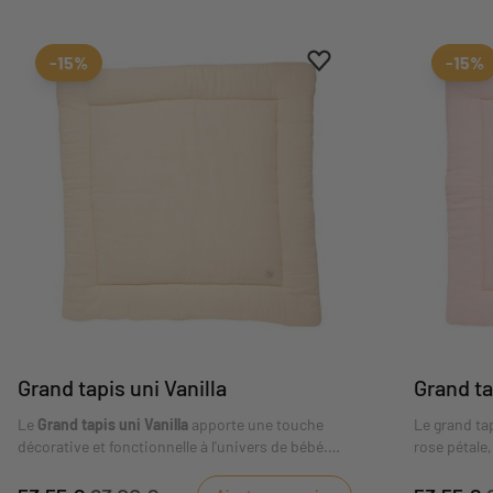
Ajouter aux favoris
Supprimer des favoris
-15%
-15%
Grand tapis uni Vanilla
Grand ta
Le
Grand tapis uni Vanilla
apporte une touche
Le grand ta
décorative et fonctionnelle à l'univers de bébé.
rose pétale,
Son design permet de compléter la chambre tout
pour laisser
en restant cohérent avec la collection. Son coloris
préférés, il