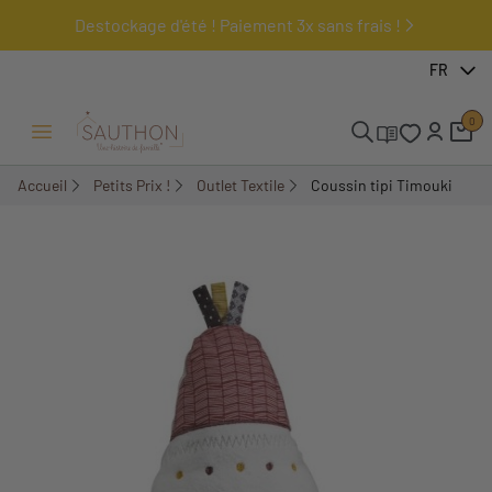
Destockage d'été ! Paiement 3x sans frais !
-57,97%
FR
0
Ouvrir/Fermer menu
Accueil
Petits Prix !
Outlet Textile
Coussin tipi Timouki