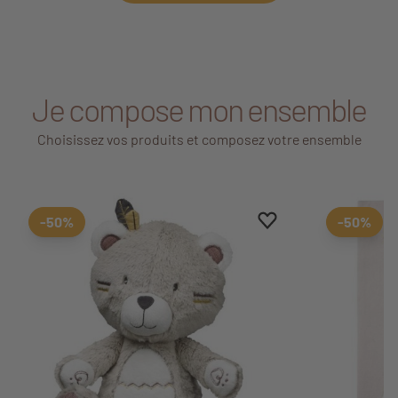
Je compose mon ensemble
Choisissez vos produits et composez votre ensemble
Ajouter aux favoris
Supprimer des favori
-50%
-50%