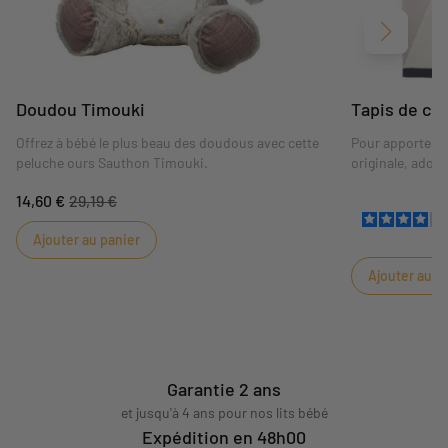
Suivant
Doudou Timouki
Tapis de ch
Offrez à bébé le plus beau des doudous avec cette
Pour apporter l
peluche ours Sauthon Timouki.
originale, adop
Timouki !
14,60 €
29,19 €
Ajouter au panier
Ajouter au p
Garantie 2 ans
et jusqu'à 4 ans pour nos lits bébé
Expédition en 48h00