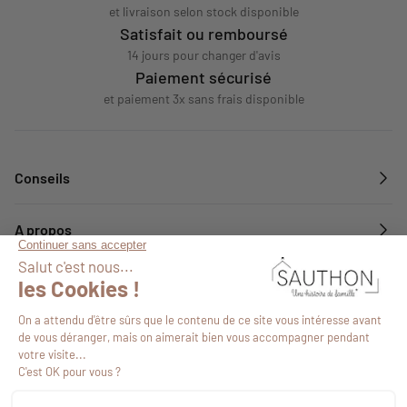
et livraison selon stock disponible
Satisfait ou remboursé
14 jours pour changer d'avis
Paiement sécurisé
et paiement 3x sans frais disponible
Conseils
A propos
Services
Suivez-nous