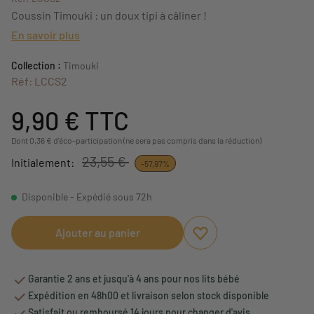
Coussin Timouki : un doux tipi à câliner !
En savoir plus
Collection :
Timouki
Réf: LCCS2
9,90 €
TTC
Dont 0,36 € d'éco-participation (ne sera pas compris dans la réduction)
23,55 €
Initialement:
-57,97%
Disponible - Expédié sous 72h
Ajouter au panier
Ajouter aux favoris
Supprimer des favoris
Garantie 2 ans et jusqu'à 4 ans pour nos lits bébé
Expédition en 48h00 et livraison selon stock disponible
Satisfait ou remboursé 14 jours pour changer d'avis