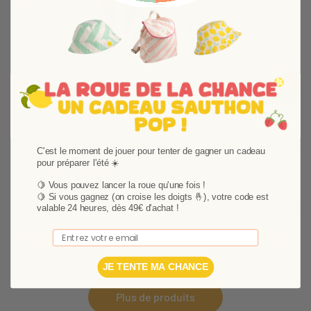
Suivant
Stickers muraux tipi Timouki
Doudou Tim
C'est le moment de jouer pour tenter de gagner un cadeau
pour préparer l'été ☀️
Transformez la chambre de votre bébé en village
Offrez à bébé l
indien avec les stickers muraux tipi bébé Timouki !
peluche ours S
🍋 Vous pouvez lancer la roue qu'une fois !
🍋
Si vous gagnez (on croise les doigts 🤞), votre code est
9,90 €
46,90 €
14,60 €
29,19 
valable 24 heures, dès 49€ d'achat !
Ajouter au panier
Ajouter au p
Email
JE TENTE MA CHANCE
Plus de produits