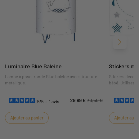
Suivant
Luminaire Blue Baleine
Stickers mu
Lampe à poser ronde Blue baleine avec structure
Stickers décora
métallique.
bébé. Utilisez l
cours à votre i
29,89 €
70,50 €
5
/
5
-
1
avis
Ajouter au panier
Ajouter au p