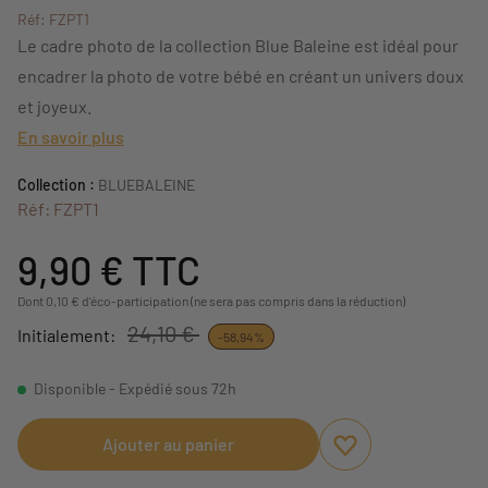
Réf: FZPT1
Le cadre photo de la collection Blue Baleine est idéal pour
encadrer la photo de votre bébé en créant un univers doux
et joyeux.
En savoir plus
Collection :
BLUEBALEINE
Réf: FZPT1
9,90 €
TTC
Dont 0,10 € d'éco-participation (ne sera pas compris dans la réduction)
24,10 €
Initialement:
-58,94%
Disponible - Expédié sous 72h
Ajouter au panier
Ajouter aux favori
Supprimer des fav