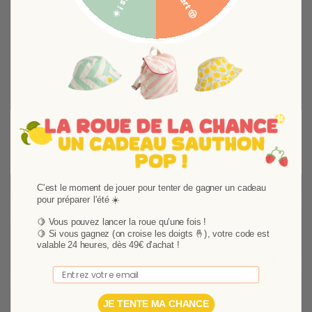
Suivant
C'est le moment de jouer pour tenter de gagner un cadeau
Bodies Blanc Bleu lot de 2 taille 1 mois
Trousse de t
pour préparer l'été ☀️
Blue Baleine
Décorée aux cou
🍋 Vous pouvez lancer la roue qu'une fois !
matelas à langer
🍋
Si vous gagnez (on croise les doigts 🤞), votre code est
Le lot se compose de deux bodies mixtes manches
valable 24 heures, dès 49€ d'achat !
pour y glisser l'
longues aux couleurs contrastées: un body blanc
13,25 €
26,49 
de bébé lors de
avec colletage surpiqué en bleu et un body en
Email
9,90 €
21,19 €
imprimé all-over ludique baleine.
Ajouter au p
JE TENTE MA CHANCE
Ajouter au panier