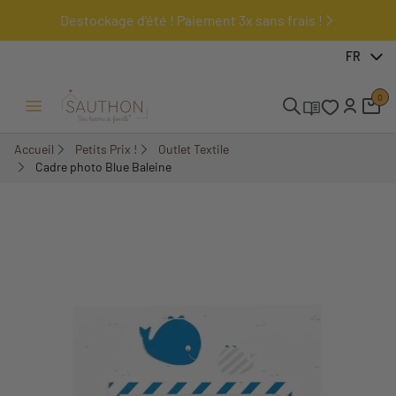
Destockage d'été ! Paiement 3x sans frais !
-58,94%
FR
0
Ouvrir/Fermer menu
Accueil
Petits Prix !
Outlet Textile
Cadre photo Blue Baleine