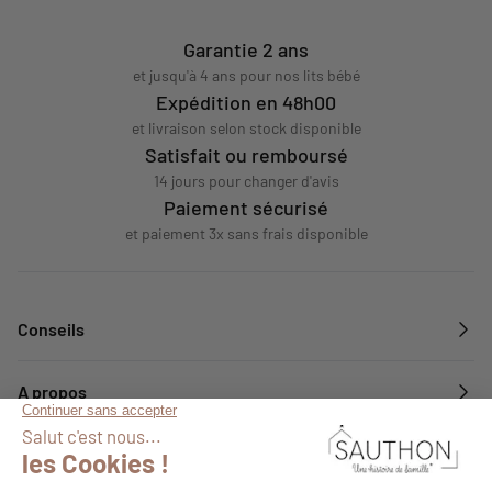
Garantie 2 ans
et jusqu'à 4 ans pour nos lits bébé
Expédition en 48h00
et livraison selon stock disponible
Satisfait ou remboursé
14 jours pour changer d'avis
Paiement sécurisé
et paiement 3x sans frais disponible
Conseils
A propos
Services