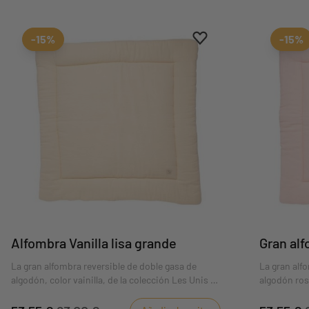
Aggiungi ai preferiti
borrar favoritos
-15%
-15%
Alfombra Vanilla lisa grande
Gran alf
La gran alfombra reversible de doble gasa de
La gran alf
algodón, color vainilla, de la colección Les Unis es
algodón ros
ideal para que el bebé se despierte con sus
ideal para 
juguetes preferidos, desarrollando sus diferentes
juguetes pre