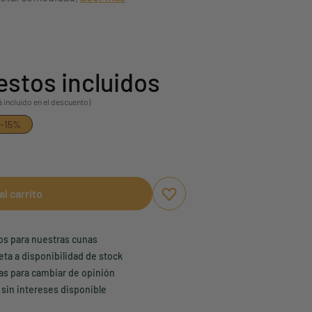
stos incluidos
á incluido en el descuento)
-15%
al carrito
Aggiungi ai preferiti
borrar favoritos
ños para nuestras cunas
eta a disponibilidad de stock
ías para cambiar de opinión
 sin intereses disponible