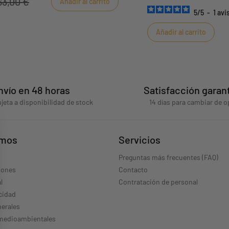
63,00 €
Añadir al carrito
loca la colchoneta en el suelo y
Coloca la alfombrilla en el
5
/
5
-
1
avi
o el bebé desarrolla su motricidad
bebé desarrolla su motrici
comodidad.
comodidad.
Añadir al carrito
nvío en 48 horas
Satisfacción garan
jeta a disponibilidad de stock
14 días para cambiar de o
omos
Servicios
Preguntas más frecuentes (FAQ)
iones
Contacto
l
Contratación de personal
acidad
erales
 medioambientales