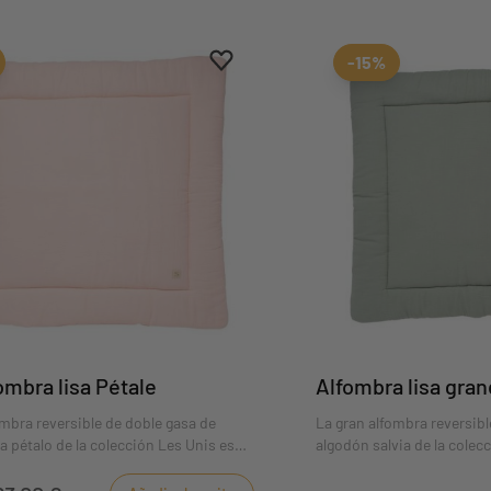
Aggiungi ai preferiti
borrar favoritos
-15%
ombra lisa Pétale
Alfombra lisa gra
ombra reversible de doble gasa de
La gran alfombra reversibl
a pétalo de la colección Les Unis es
algodón salvia de la colec
que el bebé se despierte con sus
para que el bebé se despie
feridos y desarrolle sus diferentes
preferidos y desarrolle su