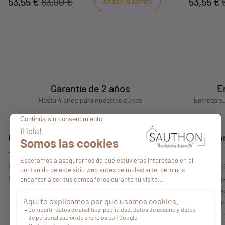
53,55 €
63,00 €
53,55 €
Añadir al carrito
sentidos. Coloca la alfombrilla en el suelo y
sentidos. Co
observa cómo el bebé desarrolla su motricidad
observa cóm
con total comodidad.
con total 
Garantía de 2 años
E
Hasta 4 años para nuestras cunas
Entrega su
Consejos
Quiénes s
Todos nuestros consejos
Quiénes somos
Encontrar un punto de venta
Nuestras colecc
Espacio profesional
Información lega
Política de priv
Condiciones gen
Características