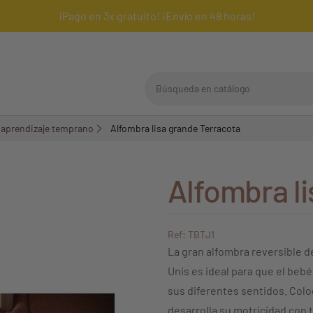
¡Pago en 3x gratuito! ¡Envío en 48 horas!
Búsqueda en catálogo
 aprendizaje temprano
Alfombra lisa grande Terracota
Alfombra l
Ref: TBTJ1
La gran alfombra reversible d
Unis es ideal para que el beb
sus diferentes sentidos. Coloc
desarrolla su motricidad con