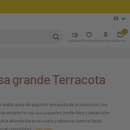
ES
0
Catálogo
Favoritos
Iniciar sesión
Carrito
isa grande Terracota
e doble gasa de algodón terracota de la colección Les
é se despierte con sus juguetes preferidos y desarrolle
a la alfombrilla en el suelo y observa cómo el bebé
 total comodidad.
Leer más