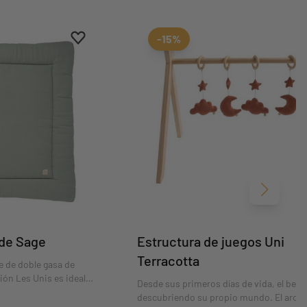
Aggiungi ai preferiti
borrar favoritos
-15%
Siguient
nde Sage
Estructura de juegos Uni
Terracotta
e de doble gasa de
ción Les Unis es ideal
Desde sus primeros días de vida, el bebé 
rte con sus juguetes
descubriendo su propio mundo. El arca e
s diferentes sentidos.