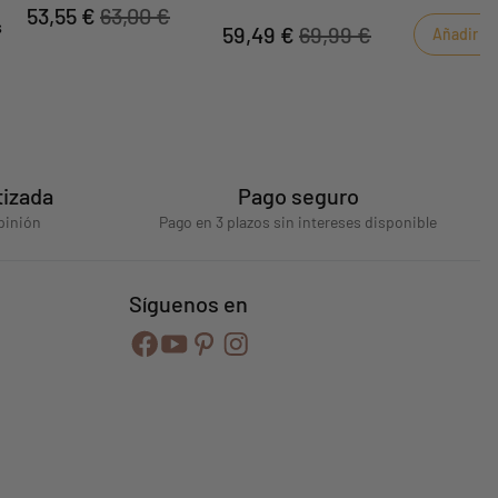
para favorecer el desarrollo del bebé y an
53,55 €
63,00 €
 suelo y observa cómo el
s
hacer nuevos descubrimientos.La posic
59,49 €
69,99 €
Añadir al 
dad con total
reclinada es la mejor manera de ayudar a
desarrollar su motricidad gruesa.
tizada
Pago seguro
pinión
Pago en 3 plazos sin intereses disponible
Síguenos en