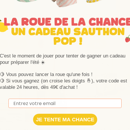
Vous aimerez auss
Ajouter aux favoris
Supprimer des favoris
8%
Pack
-25%
C'est le moment de jouer pour tenter de gagner un cadeau
pour préparer l'été ☀️
🍋 Vous pouvez lancer la roue qu'une fois !
🍋
Si vous gagnez (on croise les doigts 🤞), votre code est
valable 24 heures, dès 49€ d'achat !
Email
JE TENTE MA CHANCE
 120x60 + commode
Lit 140x70 évoluti