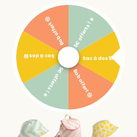
5€ offerts ! ☀️
Bob offert 🤠
Sac à dos 🎒
Sac à dos 🎒
5€ offerts ! ☀️
Bob offert 🤠