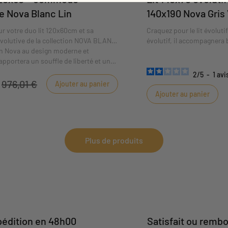
e Nova Blanc Lin
140x190 Nova Gris
r votre duo lit 120x60cm et sa
Craquez pour le lit évoluti
olutive de la collection NOVA BLANC
évolutif, il accompagnera b
on Nova au design moderne et
grâce à sa transformation
apportera un souffle de liberté et une
eureuse à la chambre de votre enfant.
2
/
5
-
1
avi
976,01 €
Ajouter au panier
Ajouter au panier
Plus de produits
édition en 48h00
Satisfait ou remb