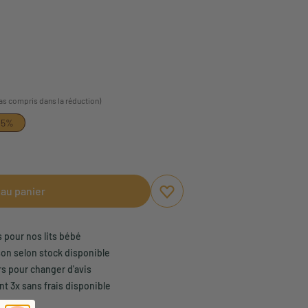
pas compris dans la réduction)
15%
 au panier
Ajouter aux favoris
Supprimer des favoris
s pour nos lits bébé
son selon stock disponible
rs pour changer d'avis
t 3x sans frais disponible