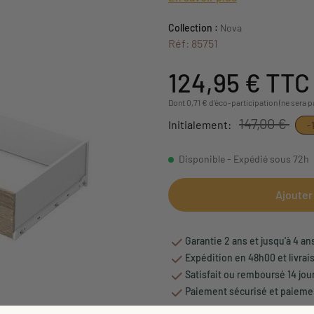
Collection :
Nova
Réf: 85751
124,95 €
TTC
Dont 0,71 € d'éco-participation (ne sera 
147,00 €
Initialement:
-
Disponible - Expédié sous 72h
Ajouter
Garantie 2 ans et jusqu'à 4 an
Expédition en 48h00 et livrai
Satisfait ou remboursé 14 jou
Paiement sécurisé et paiemen