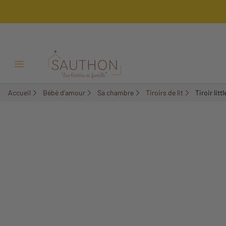
-15%
Ouvrir/Fermer menu
Accueil
Bébé d'amour
Sa chambre
Tiroirs de lit
Tiroir lit