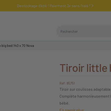
Destockage d'été ! Paiement 3x sans frais !
Rechercher
tle big bed 140 x 70 Nova
Tiroir littl
Réf: 85751
Tiroir sur coulisses adaptable
Complète harmonieusement le l
bébé.
En savoir plus