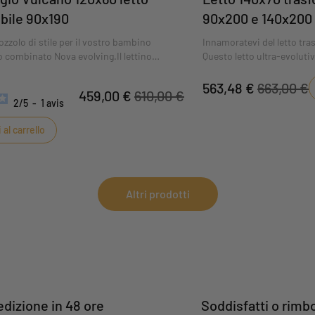
bile 90x190
90x200 e 140x200
Linen
zzolo di stile per il vostro bambino
Innamoratevi del letto tr
no combinato Nova evolving.Il lettino
Questo letto ultra-evoluti
ova evolving in caldo legno di
convertito in un formato 
ata vi conquisterà con la sua
accompagnare il bambino fi
563,48 €
663,00 €
459,00 €
610,00 €
e con il Grigio Vulcano, creando
2
/
5
-
1
avis
a chic nella cameretta del vostro
 uno spazio decisamente elegante.
al carrello
Altri prodotti
dizione in 48 ore
Soddisfatti o rimbo