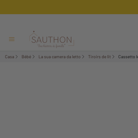
-15%
Menu Apri/Chiudi
Casa
Bébé
La sua camera da letto
Tiroirs de lit
Cassetto l