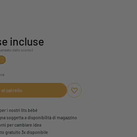
e incluse
fluenzato dallo sconto)
%
ore
al carrello
Aggiungi ai preferiti
Rimuovi dai preferiti
per i nostri lits bébé
na soggetta a disponibilità di magazzino
iorni per cambiare idea
 gratuito 3x disponibile