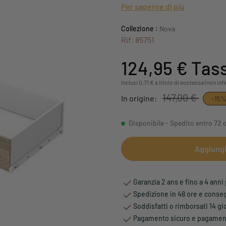
Per saperne di più
Collezione :
Nova
Rif: 85751
124,95 €
Tass
Inclusi 0,71 € a titolo di ecotassa (non in
147,00 €
In origine:
-15
Disponibile - Spedito entro 72 
Aggiungi 
Garanzia 2 ans e fino a 4 anni 
Spedizione in 48 ore e conseg
Soddisfatti o rimborsati 14 g
Pagamento sicuro e pagamento