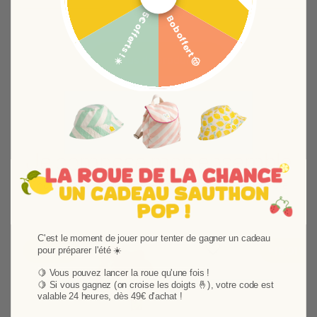
tendres et délicats.
5€ offerts ! ☀️
Bob offert 🤠
Plus de produits
Je compose mon ensemble
Choisissez vos produits et composez votre ensemble
C'est le moment de jouer pour tenter de gagner un cadeau
Ajouter aux favoris
Supprimer des favori
-10,01%
-10,01%
pour préparer l'été ☀️
🍋 Vous pouvez lancer la roue qu'une fois !
🍋
Si vous gagnez (on croise les doigts 🤞), votre code est
valable 24 heures, dès 49€ d'achat !