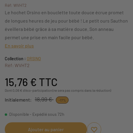
Réf: WVHT2
Le hochet Orsino en bouclette toute douce écrue promet
de longues heures de jeu pour bébé ! Le petit ours Sauthon
éveillera bébé grâce à sa matière douce. Son anneau
permet une prise en main facile pour bébé.
En savoir plus
Collection :
ORSINO
Réf: WVHT2
15,76 €
TTC
Dont 0,06 € d'éco-participation (ne sera pas compris dans la réduction)
18,99 €
Initialement:
-17%
Disponible - Expédié sous 72h
Ajouter au panier
Ajouter aux favori
Supprimer des fav