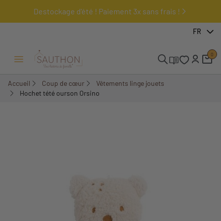
Destockage d'été ! Paiement 3x sans frais !
-17%
FR
0
Ouvrir/Fermer menu
Accueil
Coup de cœur
Vêtements linge jouets
Hochet tété ourson Orsino