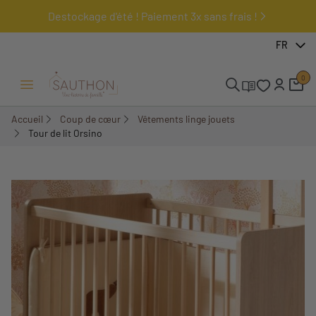
Destockage d'été ! Paiement 3x sans frais !
-18%
FR
0
Ouvrir/Fermer menu
Accueil
Coup de cœur
Vêtements linge jouets
Tour de lit Orsino