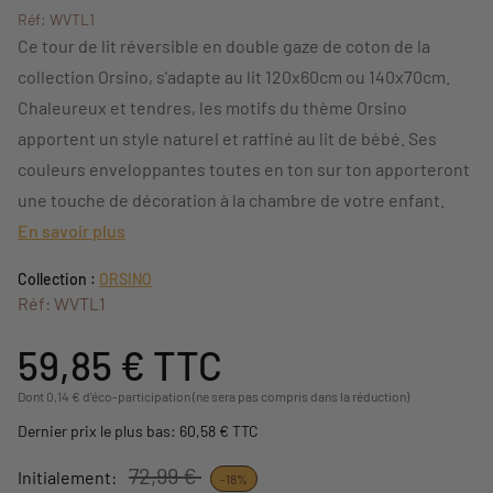
Réf: WVTL1
Ce tour de lit réversible en double gaze de coton de la
collection Orsino, s'adapte au lit 120x60cm ou 140x70cm.
Chaleureux et tendres, les motifs du thème Orsino
apportent un style naturel et raffiné au lit de bébé. Ses
couleurs enveloppantes toutes en ton sur ton apporteront
une touche de décoration à la chambre de votre enfant.
En savoir plus
Collection :
ORSINO
Réf: WVTL1
59,85 €
TTC
Dont 0,14 € d'éco-participation (ne sera pas compris dans la réduction)
Dernier prix le plus bas: 60,58 € TTC
72,99 €
Initialement:
-18%