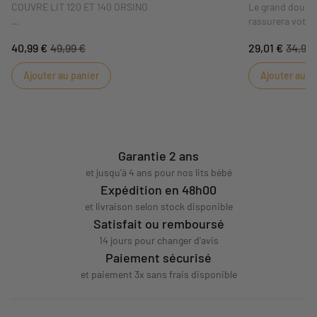
COUVRE LIT 120 ET 140 ORSINO
Le grand doudou
rassurera votre
lui apportera ré
40,99 €
49,99 €
29,01 €
34,95 
Idéal pour parfaire la décoration de la chambre de
Ses couleurs t
bébé, ce couvre lit reversible en double gaze de
coordonnée dans
Ajouter au panier
Ajouter au p
coton , apportera style et douceur à la chambre de
aux petites fill
bébé. Il est adaptable au lits 120x60 et 140x70,
pratique !
DIMENSIONS: 90 x 140 x 2 cm
Garantie 2 ans
et jusqu'à 4 ans pour nos lits bébé
Expédition en 48h00
et livraison selon stock disponible
Satisfait ou remboursé
14 jours pour changer d'avis
Paiement sécurisé
et paiement 3x sans frais disponible