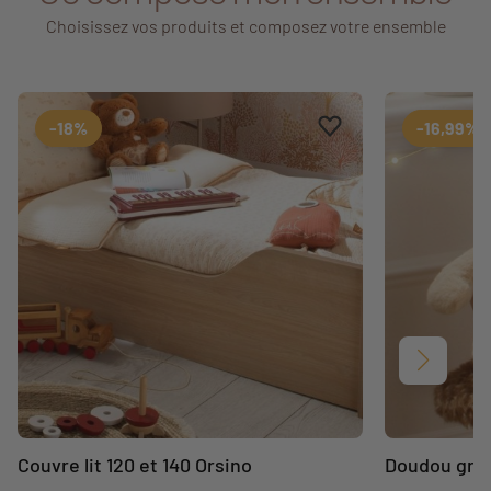
Choisissez vos produits et composez votre ensemble
Ajouter aux favoris
Supprimer des favori
-18%
-16,99%
Suivant
Couvre lit 120 et 140 Orsino
Doudou gra