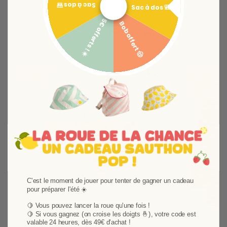
Sac à dos 🎒
Sac à dos 🎒
5€ offerts ! ☀️
Vous aimerez aussi
Bob offert 🤠
Ajouter aux favoris
Supprimer des favori
-18,01%
-18,01%
Pack
C'est le moment de jouer pour tenter de gagner un cadeau
pour préparer l'été ☀️
Suivant
🍋 Vous pouvez lancer la roue qu'une fois !
🍋
Si vous gagnez (on croise les doigts 🤞), votre code est
valable 24 heures, dès 49€ d'achat !