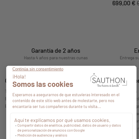
699,00 €
Garantía de 2 años
E
Hasta 4 años para nuestras cunas
Entrega su
Consejos
Quiénes s
Todos nuestros consejos
Quiénes somos
Encontrar un punto de venta
Nuestras colecc
Espacio profesional
Información lega
Política de priv
Condiciones gen
Características