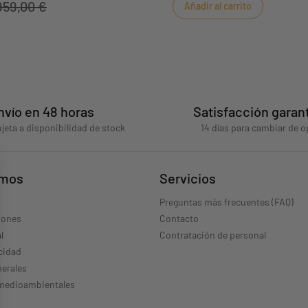
959,00 €
Añadir al carrito
nvío en 48 horas
Satisfacción garan
jeta a disponibilidad de stock
14 días para cambiar de o
omos
Servicios
Preguntas más frecuentes (FAQ)
iones
Contacto
l
Contratación de personal
acidad
erales
 medioambientales