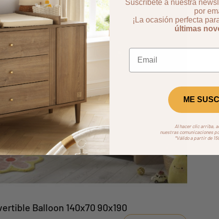
Suscríbete a nuestra newsle
por ema
¡La ocasión perfecta par
últimas no
ME SUSC
Al hacer clic arriba, 
nuestras comunicaciones por
*Válido a partir de 1
ertible Balloon 140x70 90x190