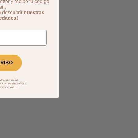
tter y recibe tu código
il.
a descubrir
nuestras
vedades!
RIBO
aceptas recibir
 correo electrónico.
50€ de compra.