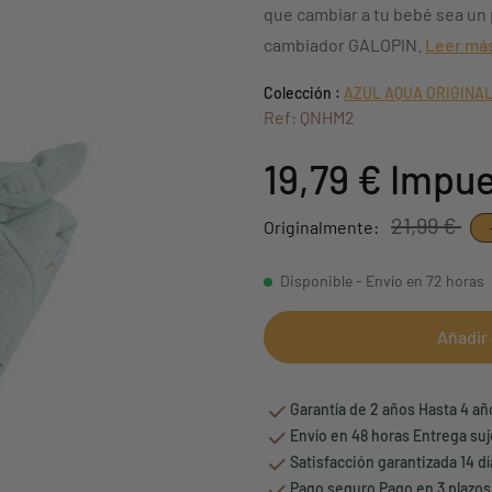
que cambiar a tu bebé sea un 
cambiador GALOPIN.
Leer má
Colección :
AZUL AQUA ORIGINA
Ref: QNHM2
19,79 €
Impue
21,99 €
Originalmente:
Disponible - Envío en 72 horas
Añadir 
Garantía de 2 años Hasta 4 a
Envío en 48 horas Entrega suj
Satisfacción garantizada 14 d
Pago seguro Pago en 3 plazos