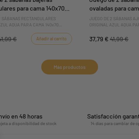
ulares para cama 140x70
ovaladas para cam
 Original Aqua Blue
Sauthon Original 
2 SÁBANAS RECTANGULARES
JUEGO DE 2 SÁBANAS A
AZUL AQUA PARA CAMA 140x70
ORIGINAL AZUL AQUA PA
 niños sudan mucho cuando duermen,
Porque los niños pequeñ
 diseñado un juego de dos sábanas
duermen, Sauthon ha dise
41,99 €
37,79 €
41,99 €
Añadir al carrito
tangulares 100% algodón. Suaves y
sábanas bajeras ovaladas
s, las sábanas bajeras Original Bleu
Suaves y transpirables, la
cionarán al bebé un sueño reparador.
Original Bleu Aqua propor
sueño reparador.
Más productos
nvío en 48 horas
Satisfacción garan
jeta a disponibilidad de stock
14 días para cambiar de o