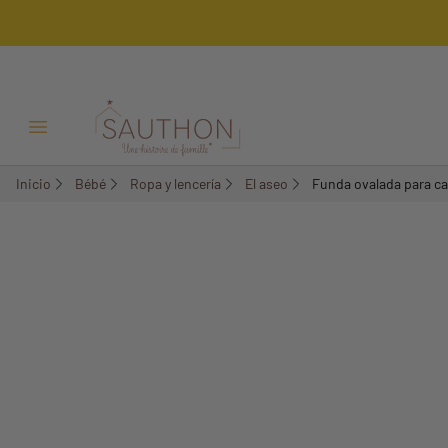
-10%
Menú Abrir/Cerrar
Inicio
Bébé
Ropa y lencería
El aseo
Funda ovalada para c