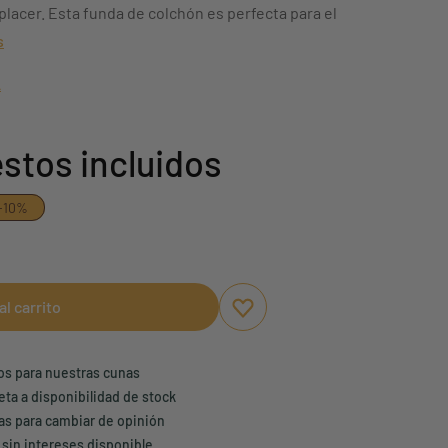
placer. Esta funda de colchón es perfecta para el
s
L
stos incluidos
-10%
al carrito
Aggiungi ai preferiti
borrar favoritos
ños para nuestras cunas
eta a disponibilidad de stock
ías para cambiar de opinión
 sin intereses disponible