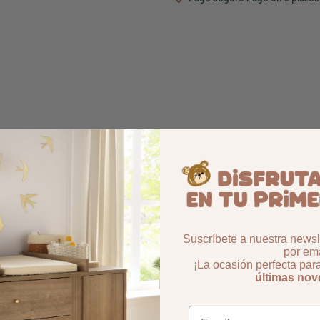
Suscríbete a nuestra newsle
por ema
¡La ocasión perfecta par
últimas no