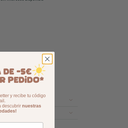
tter y recibe tu código
il.
a descubrir
nuestras
vedades!