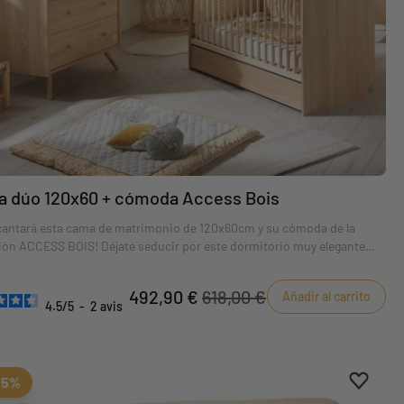
 dúo 120x60 + cómoda Access Bois
cantará esta cama de matrimonio de 120x60cm y su cómoda de la
ión ACCESS BOIS! Déjate seducir por este dormitorio muy elegante
s patas inclinadas y sus pequeños tiradores en haya natural. ¡Un
 atemporal que se adaptará a cualquier dormitorio!
492,90 €
618,00 €
Añadir al carrito
4.5
/
5
-
2
avis
eferiti
tos
Aggiung
borrar 
15%