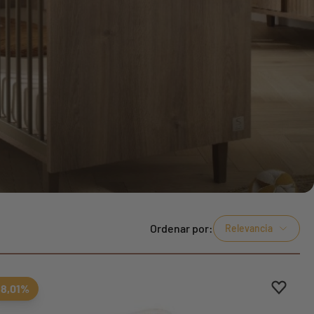
Ordenar por:
Relevancia
eferiti
tos
Aggiung
borrar 
18,01%