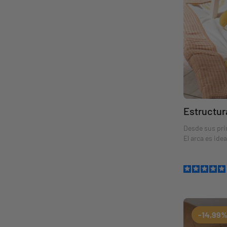
Estructura
Desde sus pri
El arca es ide
nuevos descub
al bebé a desa
-14,99