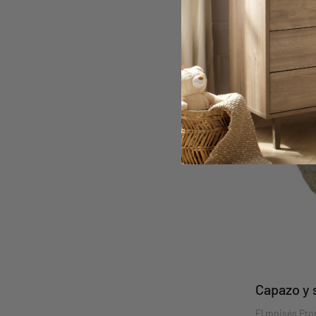
Capazo y
El moisés Pro