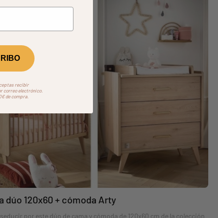
RIBO
aceptas recibir
 correo electrónico.
50€ de compra.
 dúo 120x60 + cómoda Arty
 seducir por este dúo de cama y cómoda de 120x60 cm de la colección