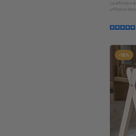
La alfombra d
utilizarse des
el bebé descu
Práctica: aros
-18%