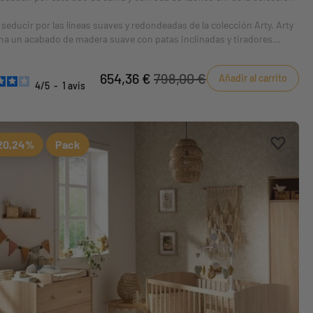
 seducir por las líneas suaves y redondeadas de la colección Arty. Arty
a un acabado de madera suave con patas inclinadas y tiradores
ita o dorados, ¡para un look retro ultramoderno!
654,36 €
798,00 €
Añadir al carrito
4
/
5
-
1
avis
eferiti
tos
Aggiung
borrar 
20,24%
Pack