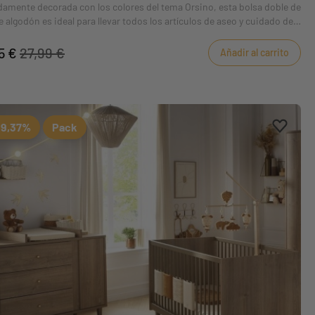
damente decorada con los colores del tema Orsino, esta bolsa doble de
e algodón es ideal para llevar todos los artículos de aseo y cuidado del
¡o de la mamá!) cuando salgas de casa. El práctico tejido interior
ugo se limpia fácilmente.
5 €
27,99 €
Añadir al carrito
eferiti
tos
Aggiung
borrar 
19,37%
Pack