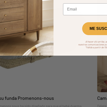
ME SUSC
Al hacer clic arriba, 
nuestras comunicaciones por
*Válido a partir de 1
 su funda Promenons-nous
Cama
menons nous ha sido diseñado para que el bebé duerma
Déjate