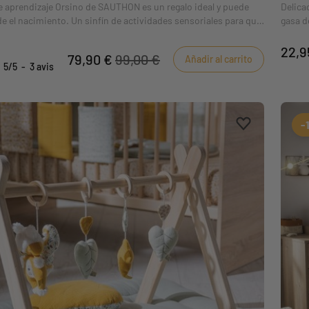
e aprendizaje Orsino de SAUTHON es un regalo ideal y puede
Delica
de el nacimiento. Un sinfín de actividades sensoriales para que
gasa d
bra el mundo divirtiéndose
bebé (
 desmontables y fácil montaje.
hidróf
22,9
79,90 €
99,00 €
Añadir al carrito
5
/
5
-
3
avis
Aggiungi ai pr
borrar favori
-