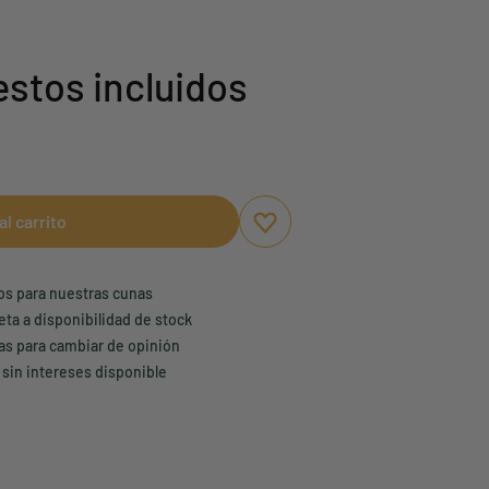
stos incluidos
al carrito
Aggiungi ai preferiti
borrar favoritos
ños para nuestras cunas
eta a disponibilidad de stock
ías para cambiar de opinión
 sin intereses disponible