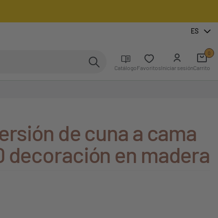
ES
0
Catálogo
Favoritos
Iniciar sesión
Carrito
versión de cuna a cama
0 decoración en madera