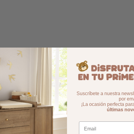
Suscríbete a nuestra newsle
por ema
¡La ocasión perfecta par
últimas no