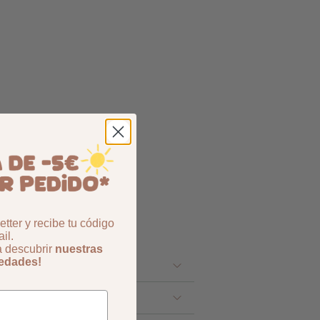
tter y recibe tu código
il.
a descubrir
nuestras
vedades!