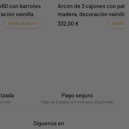
x60 con barrotes
Arcón de 3 cajones con pata
ación vainilla
madera, decoración vainilla
332,00 €
Añadir al carrito
Añadir al 
tizada
Pago seguro
pinión
Pago en 3 plazos sin intereses disponible
Síguenos en