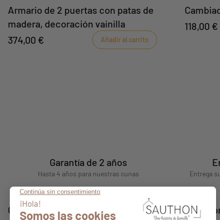
Armario de 2 puertas con patas de
Cambiad
madera, decoración vainilla
118,00 €
374,00 €
Añadir al carrito
Garantía de 2 años
E
Hasta 4 años para nuestras cunas
Entrega su
Consejos
Quiénes s