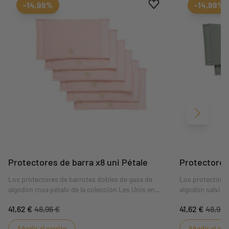
Aggiungi ai preferiti
borrar favoritos
-14,99%
-14,99%
Siguient
Protectores de barra x8 uni Pétale
Protectores
Los protectores de barrotes dobles de gasa de
Los protectores
algodón rosa pétalo de la colección Les Unis en
algodón salvia 
colores de moda son perfectos para colocar sobre
de moda son per
41,62 €
48,96 €
41,62 €
48,96 
los barrotes redondos o planos de todas las cunas y
barrotes redond
parques. Colócalos en los barrotes cerca de la
parques. Colóqu
Añadir al carrito
Añadir al car