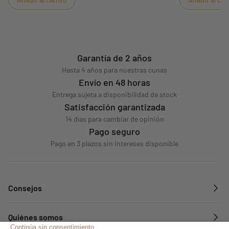
cabeza del bebé para protegerle.
cabeza del bebé
lengüetas de au
tipo de cunas y
Garantía de 2 años
Hasta 4 años para nuestras cunas
Envío en 48 horas
Entrega sujeta a disponibilidad de stock
Satisfacción garantizada
14 días para cambiar de opinión
Pago seguro
Pago en 3 plazos sin intereses disponible
Consejos
Quiénes somos