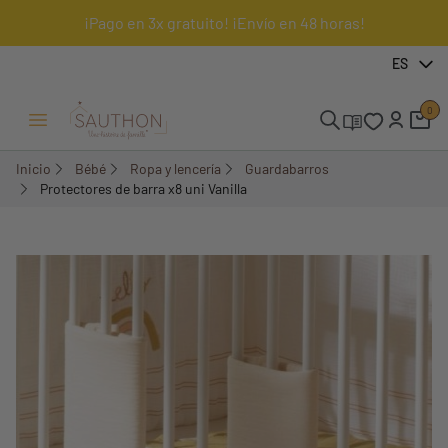
¡Pago en 3x gratuito! ¡Envío en 48 horas!
-14,99%
ES
0
Menú Abrir/Cerrar
Inicio
Bébé
Ropa y lencería
Guardabarros
Protectores de barra x8 uni Vanilla