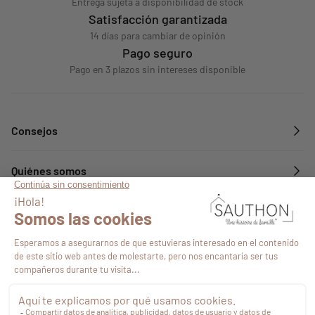
Entrega sujeta a disponibilidad de stock
Satisfacción garantizada
14 días para cambiar de opinión
Pago seguro
Pago en 3 plazos sin intereses disponible
Consejos
Quiénes somos
Servicios
Síguenos en