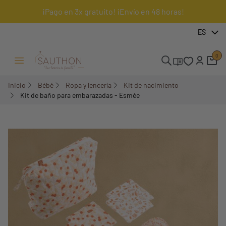
¡Pago en 3x gratuito! ¡Envío en 48 horas!
-18,49%
ES
Pack
0
Menú Abrir/Cerrar
Inicio
Bébé
Ropa y lencería
Kit de nacimiento
Kit de baño para embarazadas - Esmée