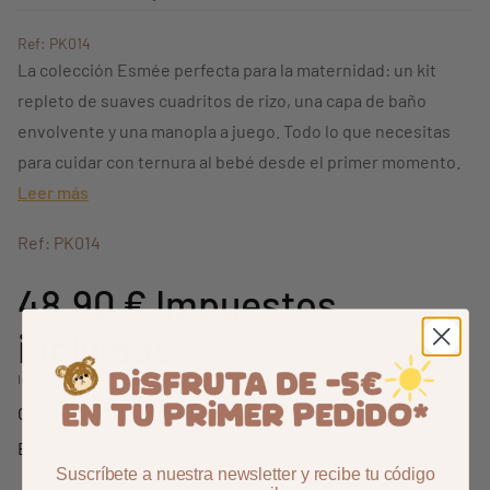
Ref: PK014
La colección Esmée perfecta para la maternidad: un kit
repleto de suaves cuadritos de rizo, una capa de baño
envolvente y una manopla a juego. Todo lo que necesitas
para cuidar con ternura al bebé desde el primer momento.
Leer más
Ref: PK014
48,90 €
Impuestos
incluidos
Incluyendo 0,13 € para la ecotasa (no está incluido en el descuento)
59,99 €
Originalmente:
-18,49%
En lugar de 49,18 €
Suscríbete a nuestra newsletter y recibe tu código