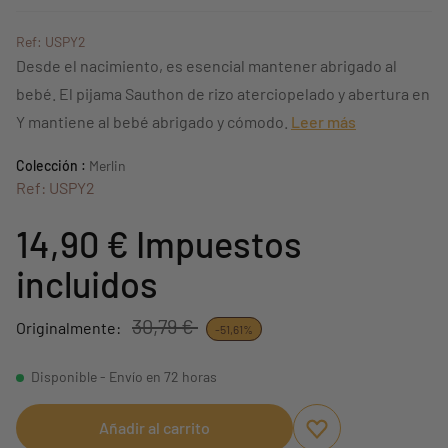
Ref: USPY2
Desde el nacimiento, es esencial mantener abrigado al
bebé. El pijama Sauthon de rizo aterciopelado y abertura en
Y mantiene al bebé abrigado y cómodo.
Leer más
Colección :
Merlin
Ref: USPY2
14,90 €
Impuestos
incluidos
30,79 €
Originalmente:
-51,61%
Disponible - Envío en 72 horas
Añadir al carrito
Aggiungi ai preferi
borrar favoritos