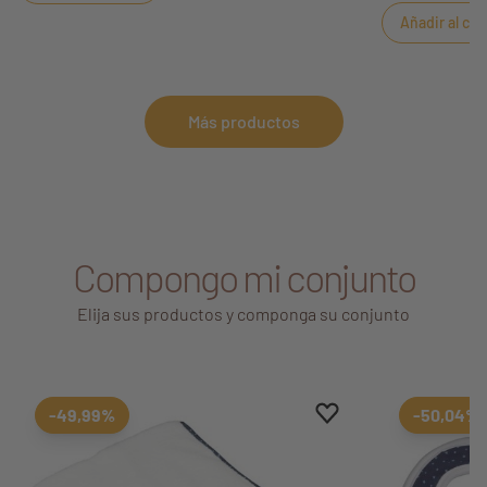
Añadir al car
Más productos
Compongo mi conjunto
Elija sus productos y componga su conjunto
Aggiungi ai preferiti
borrar favoritos
-49,99%
-50,04%