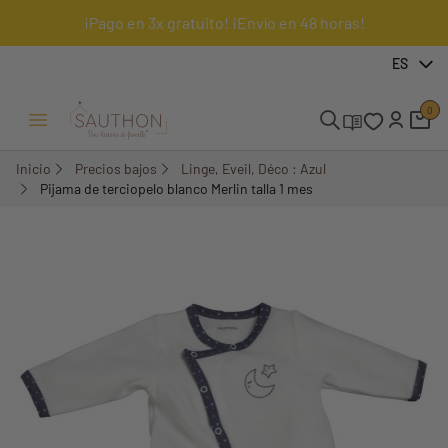
¡Pago en 3x gratuito! ¡Envío en 48 horas!
-51,61%
ES
0
Menú Abrir/Cerrar
Inicio
Precios bajos
Linge, Eveil, Déco : Azul
Pijama de terciopelo blanco Merlin talla 1 mes