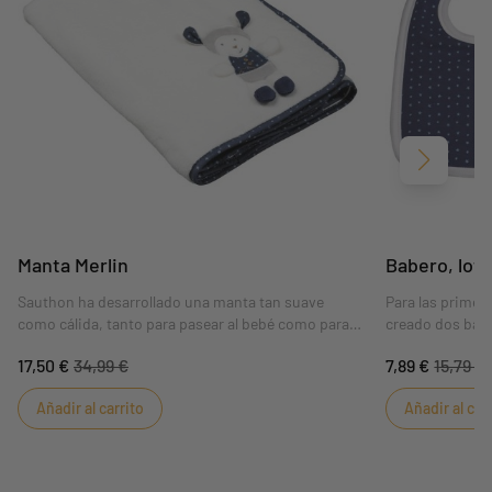
Siguient
Manta Merlin
Babero, lote
Sauthon ha desarrollado una manta tan suave
Para las primer
como cálida, tanto para pasear al bebé como para
creado dos babe
dormirlo.
17,50 €
34,99 €
7,89 €
15,79 €
Añadir al carrito
Añadir al car