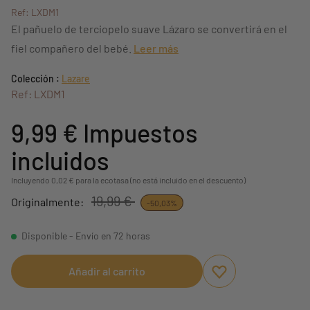
Ref: LXDM1
El pañuelo de terciopelo suave Lázaro se convertirá en el
fiel compañero del bebé.
Leer más
Colección :
Lazare
Ref: LXDM1
9,99 €
Impuestos
incluidos
Incluyendo 0,02 € para la ecotasa (no está incluido en el descuento)
19,99 €
Originalmente:
-50,03%
Disponible - Envío en 72 horas
Añadir al carrito
Aggiungi ai preferi
borrar favoritos