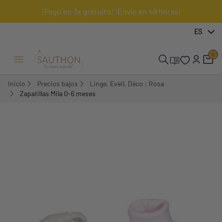
¡Pago en 3x gratuito! ¡Envío en 48 horas!
-70%
ES
0
Menú Abrir/Cerrar
Inicio
Precios bajos
Linge, Eveil, Déco : Rosa
Zapatillas Mila 0-6 meses