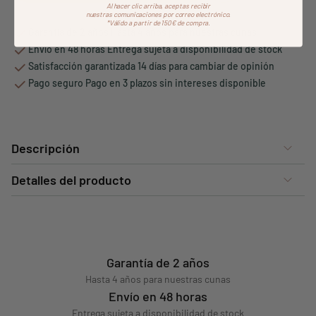
Al hacer clic arriba, aceptas recibir
nuestras comunicaciones por correo electrónico.
*Válido a partir de 150€ de compra.
Garantía de 2 años Hasta 4 años para nuestras cunas
Envío en 48 horas Entrega sujeta a disponibilidad de stock
Satisfacción garantizada 14 días para cambiar de opinión
Pago seguro Pago en 3 plazos sin intereses disponible
Descripción
Detalles del producto
Garantía de 2 años
Hasta 4 años para nuestras cunas
Envío en 48 horas
Entrega sujeta a disponibilidad de stock