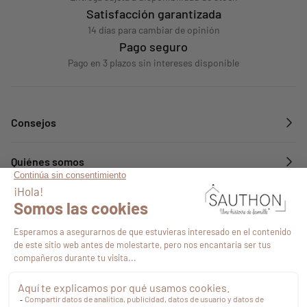
Satisfacción garantizada
14 días para cambiar de opinión
Pago seguro
Pago en 3 plazos sin intereses disponible
Consejos
Quiénes somos
Servicios
Síguenos en