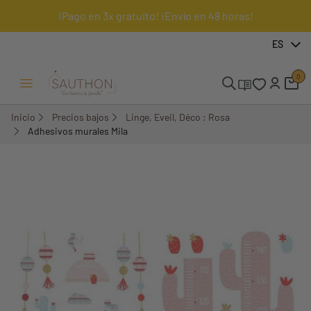
¡Pago en 3x gratuito! ¡Envío en 48 horas!
-70,5%
ES
0
Menú Abrir/Cerrar
Inicio
Precios bajos
Linge, Eveil, Déco : Rosa
Adhesivos murales Mila