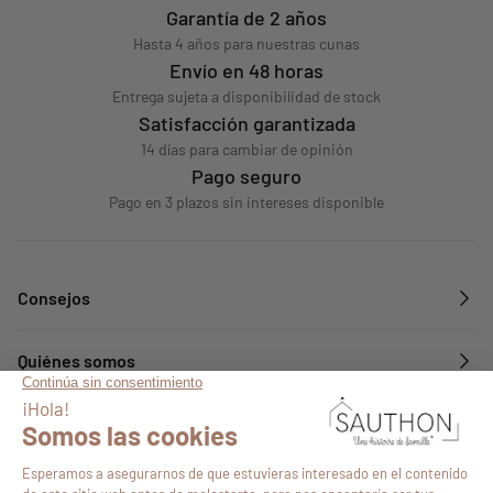
Garantía de 2 años
Hasta 4 años para nuestras cunas
Envío en 48 horas
Entrega sujeta a disponibilidad de stock
Satisfacción garantizada
14 días para cambiar de opinión
Pago seguro
Pago en 3 plazos sin intereses disponible
Consejos
Quiénes somos
Servicios
Síguenos en