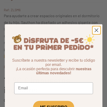
Ref: ZLSM6
Para ayudarte a crear espacios originales en el dormitorio
de tu hijo, Sauthon ha diseñado un adhesivo gigante con
los colores de la colección Mam'zelle Bou. Se puede colocar
detrás de la cama o de la cómoda.Fácil de colocar, fácil de
retirar (el pegamento utilizado -garantizado no tóxico-
permite retirar las pegatinas sin dañar la superficie.
Leer más
Suscríbete a nuestra newsletter y recibe tu código
por email.
Ref: ZLSM6
¡La ocasión perfecta para descubrir
nuestras
últimas novedades!
11,90 €
Impuestos
incluidos
46,90 €
Originalmente:
-74,63%
ME SUSCRIBO