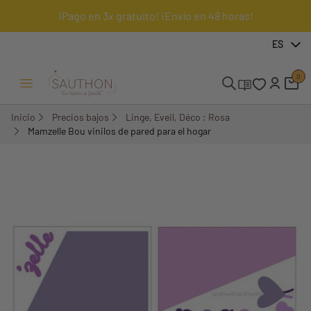
¡Pago en 3x gratuito! ¡Envío en 48 horas!
-74,63%
ES
0
Menú Abrir/Cerrar
Inicio
Precios bajos
Linge, Eveil, Déco : Rosa
Mamzelle Bou vinilos de pared para el hogar