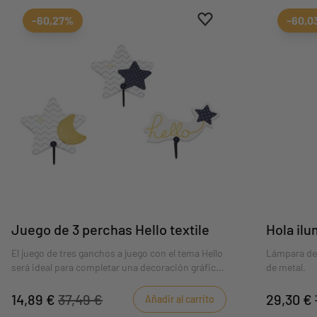
Aggiungi ai preferiti
borrar favoritos
-60,27%
-60,0
Juego de 3 perchas Hello textile
Hola ilu
El juego de tres ganchos a juego con el tema Hello
Lámpara de 
será ideal para completar una decoración gráfica
de metal.
y sobria.
14,89 €
37,49 €
29,30 €
Añadir al carrito