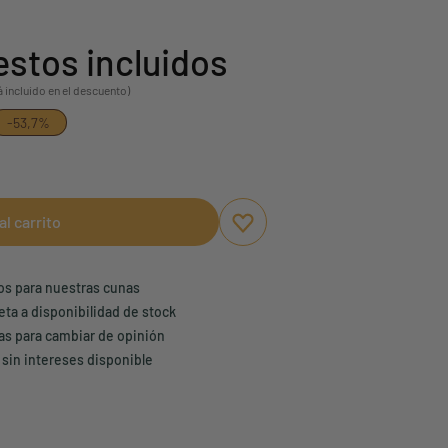
stos incluidos
á incluido en el descuento)
-53,7%
al carrito
Aggiungi ai preferiti
borrar favoritos
ños para nuestras cunas
eta a disponibilidad de stock
ías para cambiar de opinión
 sin intereses disponible