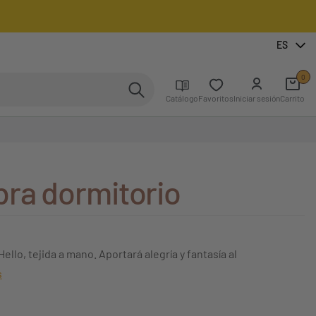
ES
0
Catálogo
Favoritos
Iniciar sesión
Carrito
bra dormitorio
ello, tejida a mano. Aportará alegría y fantasía al
s