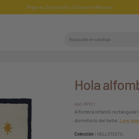
¡Pago en 3x gratuito! ¡Envío en 48 horas!
Búsqueda en catálogo
Hola alfom
Ref: PPTC1
Alfombra infantil rectangular H
dormitorio del bebé.
Leer má
Colección :
HELLOTEXTIL