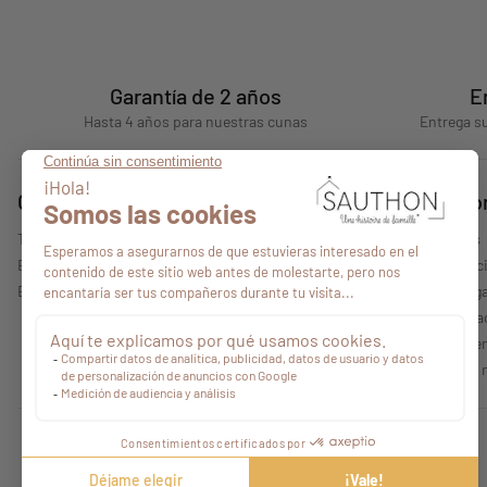
Garantía de 2 años
E
Hasta 4 años para nuestras cunas
Entrega su
Consejos
Quiénes s
Todos nuestros consejos
Quiénes somos
Encontrar un punto de venta
Nuestras colecc
Espacio profesional
Información lega
Política de priv
Condiciones gen
Características