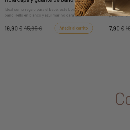
Ideal como regalo para el bebé, este bonito set de
El marco de 
baño Hello en blanco y azul marino dará la
para enmarc
bienvenida y abrigará al bebé al salir del baño
19,90 €
45,85 €
7,90 €
1
Añadir al carrito
C