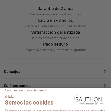
Garantía de 2 años
Hasta 4 años para nuestras cunas
Envío en 48 horas
Entrega sujeta a disponibilidad de stock
Satisfacción garantizada
14 días para cambiar de opinión
Pago seguro
Pago en 3 plazos sin intereses disponible
Consejos
Quiénes somos
Servicios