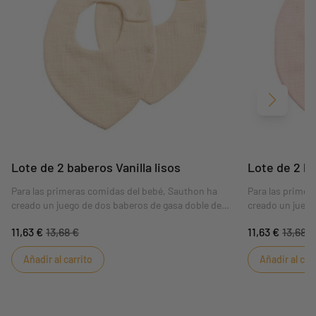
Siguient
Lote de 2 baberos Vanilla lisos
Lote de 2 ba
Para las primeras comidas del bebé, Sauthon ha
Para las primer
creado un juego de dos baberos de gasa doble de
creado un juego
algodón, color vainilla, en la colección Les
algodón, de colo
11,63 €
13,68 €
11,63 €
13,68 €
Unis.Baberos con dos caras: una de gasa doble de
Unis.Baberos co
algodón para mayor suavidad y otra de rizo para
algodón para ma
Añadir al carrito
Añadir al car
mayor absorción
mayor absorció