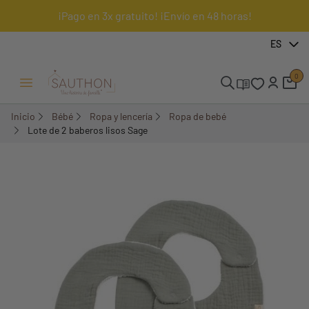
¡Pago en 3x gratuito! ¡Envío en 48 horas!
-14,99%
ES
0
Menú Abrir/Cerrar
Inicio
Bébé
Ropa y lencería
Ropa de bebé
Lote de 2 baberos lisos Sage