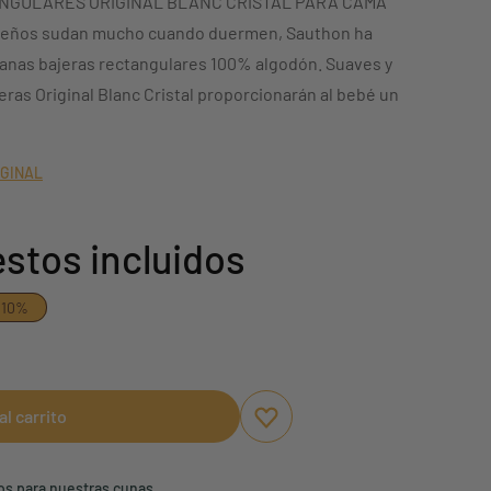
NGULARES ORIGINAL BLANC CRISTAL PARA CAMA
queños sudan mucho cuando duermen, Sauthon ha
anas bajeras rectangulares 100% algodón. Suaves y
eras Original Blanc Cristal proporcionarán al bebé un
IGINAL
stos incluidos
-10%
al carrito
Aggiungi ai preferiti
borrar favoritos
ños para nuestras cunas