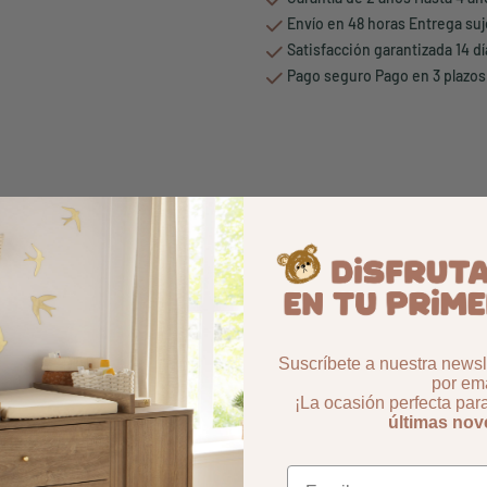
Envío en 48 horas Entrega suj
Satisfacción garantizada 14 d
Pago seguro Pago en 3 plazos
Suscríbete a nuestra newsle
por ema
¡La ocasión perfecta par
últimas no