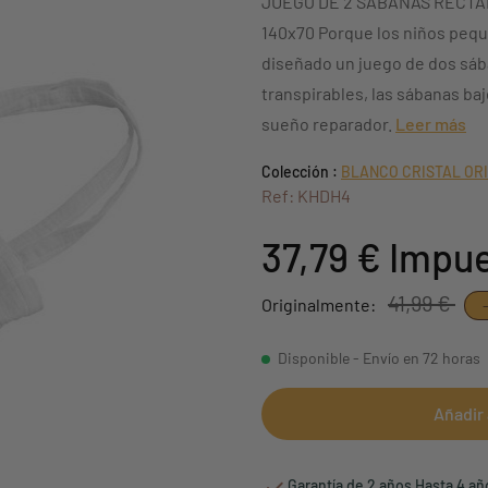
JUEGO DE 2 SÁBANAS RECTA
140x70 Porque los niños pe
diseñado un juego de dos sáb
transpirables, las sábanas baj
sueño reparador.
Leer más
Colección :
BLANCO CRISTAL OR
Ref: KHDH4
37,79 €
Impue
41,99 €
Originalmente:
Disponible - Envío en 72 horas
Añadir 
Garantía de 2 años Hasta 4 a