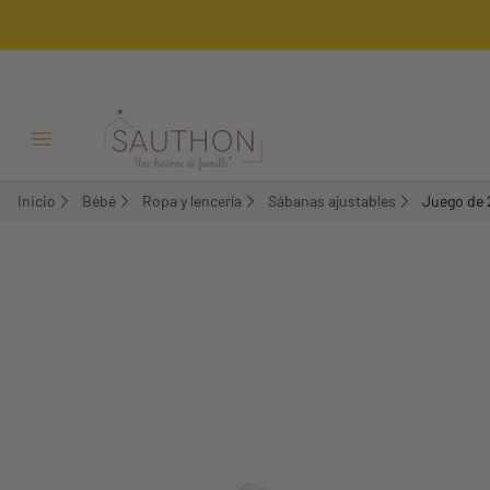
-10%
Menú Abrir/Cerrar
Inicio
Bébé
Ropa y lencería
Sábanas ajustables
Juego de 