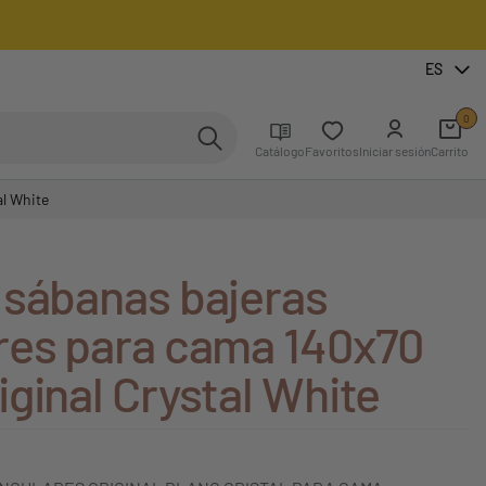
ES
0
Catálogo
Favoritos
Iniciar sesión
Carrito
al White
 sábanas bajeras
res para cama 140x70
ginal Crystal White