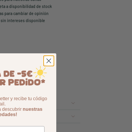
eta a disponibilidad de stock
ías para cambiar de opinión
 sin intereses disponible
tter y recibe tu código
il.
a descubrir
nuestras
vedades!