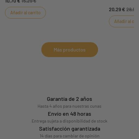
10,70 €
15,29 €
manga corta se 
20,29 €
28,99
permitir a los 
Añadir al carrito
al día. Su forma
Añadir al car
recomienda hast
facilitar el vest
Más productos
Garantía de 2 años
Hasta 4 años para nuestras cunas
Envío en 48 horas
Entrega sujeta a disponibilidad de stock
Satisfacción garantizada
14 días para cambiar de opinión