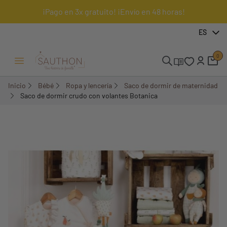
¡Pago en 3x gratuito! ¡Envío en 48 horas!
-30%
ES
0
Menú Abrir/Cerrar
Inicio
Bébé
Ropa y lencería
Saco de dormir de maternidad
Saco de dormir crudo con volantes Botanica