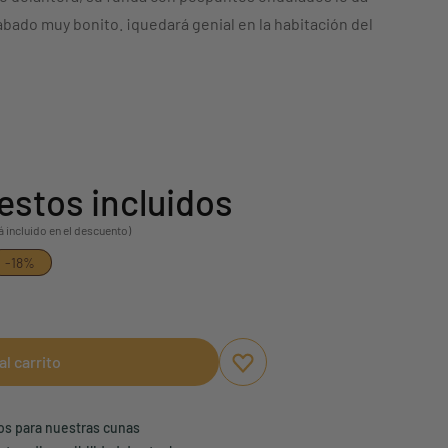
bado muy bonito. ¡quedará genial en la habitación del
estos incluidos
á incluido en el descuento)
-18%
al carrito
Aggiungi ai preferiti
borrar favoritos
ños para nuestras cunas