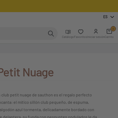
ES
0
Catálogo
Favoritos
Iniciar sesión
Carrito
 Petit Nuage
ón club petit nuage de sauthon es el regalo perfecto
encanta: el mítico sillón club pequeño, de espuma,
 algodón azul tormenta, delicadamente bordado con
te delantera, su funda con pespuntes ondulados le da