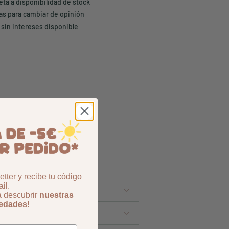
eta a disponibilidad de stock
ías para cambiar de opinión
 sin intereses disponible
tter y recibe tu código
il.
a descubrir
nuestras
vedades!