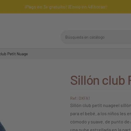
¡Pago en 3x gratuito! ¡Envío en 48 horas!
Búsqueda en catálogo
 club Petit Nuage
Sillón club
Ref: DXFA1
Sillón club petit nuageel sill
para el bebé. a los niños les 
cómodo y suave. de punto de
una nube estrellada en la par