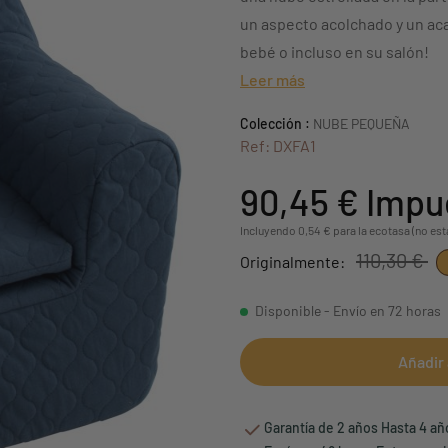
un aspecto acolchado y un aca
bebé o incluso en su salón!
Leer más
Colección :
NUBE PEQUEÑA
Ref: DXFA1
90,45 €
Impu
Incluyendo 0,54 € para la ecotasa (no est
110,30 €
Originalmente:
Disponible - Envío en 72 horas
Añadir 
Garantía de 2 años Hasta 4 a