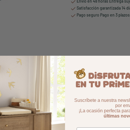
Envío en 48 horas Entrega suj
Satisfacción garantizada 14 d
Pago seguro Pago en 3 plazos
Suscríbete a nuestra newsle
por ema
¡La ocasión perfecta par
últimas no